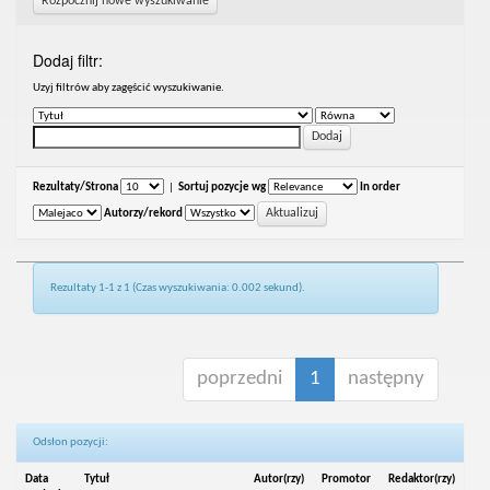
Rozpocznij nowe wyszukiwanie
Dodaj filtr:
Uzyj filtrów aby zagęścić wyszukiwanie.
Rezultaty/Strona
|
Sortuj pozycje wg
In order
Autorzy/rekord
Rezultaty 1-1 z 1 (Czas wyszukiwania: 0.002 sekund).
poprzedni
1
następny
Odsłon pozycji:
Data
Tytuł
Autor(rzy)
Promotor
Redaktor(rzy)