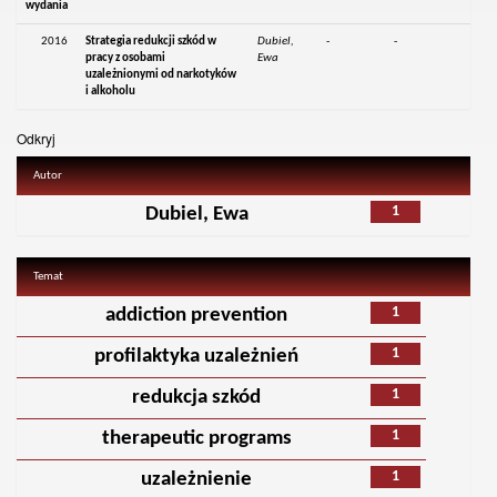
wydania
2016
Strategia redukcji szkód w
Dubiel,
-
-
pracy z osobami
Ewa
uzależnionymi od narkotyków
i alkoholu
Odkryj
Autor
1
Dubiel, Ewa
Temat
1
addiction prevention
1
profilaktyka uzależnień
1
redukcja szkód
1
therapeutic programs
1
uzależnienie