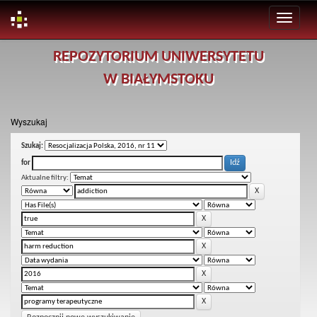
Skip
REPOZYTORIUM UNIWERSYTETU
navigation
W BIAŁYMSTOKU
Wyszukaj
Szukaj:
for
Aktualne filtry: