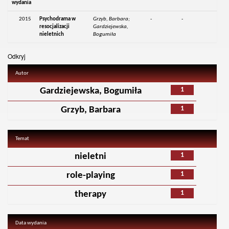
wydania
2015
Psychodrama w
Grzyb, Barbara;
-
-
resocjalizacji
Gardziejewska,
nieletnich
Bogumiła
Odkryj
Autor
1
Gardziejewska, Bogumiła
1
Grzyb, Barbara
Temat
1
nieletni
1
role-playing
1
therapy
Data wydania