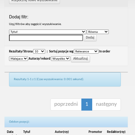
Rozpocznij nowe wyszukiwanie
Dodaj filtr:
Uzyj filtrów aby zagęścić wyszukiwanie.
Rezultaty/Strona
|
Sortuj pozycje wg
In order
Autorzy/rekord
Rezultaty 1-1 z 1 (Czas wyszukiwania: 0.001 sekund).
poprzedni
1
następny
Odsłon pozycji:
Data
Tytuł
Autor(rzy)
Promotor
Redaktor(rzy)