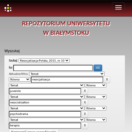
Skip
REPOZYTORIUM UNIWERSYTETU
navigation
W BIAŁYMSTOKU
Wyszukaj
Szukaj:
for
Aktualne filtry: