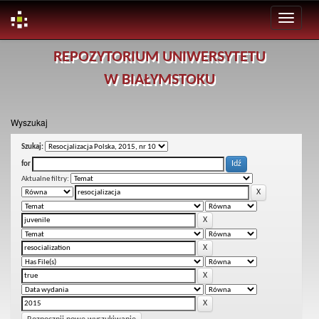
Skip
REPOZYTORIUM UNIWERSYTETU
navigation
W BIAŁYMSTOKU
Wyszukaj
Szukaj:
for
Aktualne filtry: