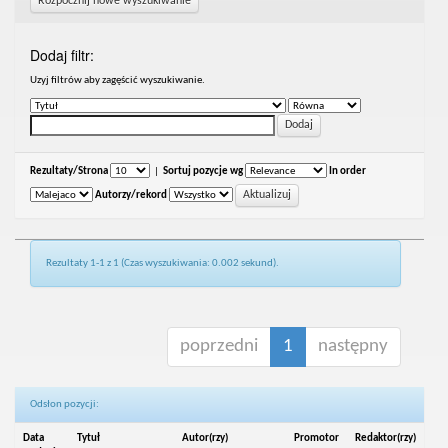
Rozpocznij nowe wyszukiwanie
Dodaj filtr:
Uzyj filtrów aby zagęścić wyszukiwanie.
Rezultaty/Strona
|
Sortuj pozycje wg
In order
Autorzy/rekord
Rezultaty 1-1 z 1 (Czas wyszukiwania: 0.002 sekund).
poprzedni
1
następny
Odsłon pozycji:
Data
Tytuł
Autor(rzy)
Promotor
Redaktor(rzy)