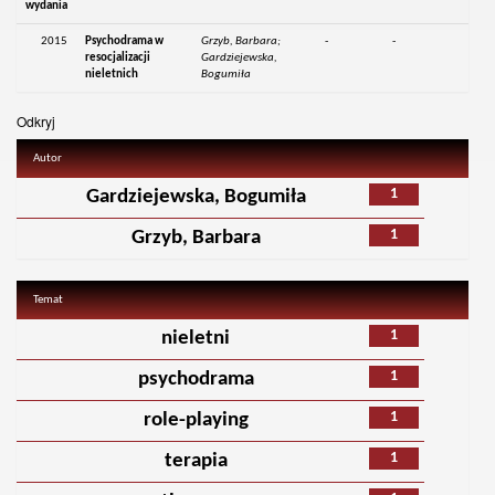
wydania
2015
Psychodrama w
Grzyb, Barbara;
-
-
resocjalizacji
Gardziejewska,
nieletnich
Bogumiła
Odkryj
Autor
1
Gardziejewska, Bogumiła
1
Grzyb, Barbara
Temat
1
nieletni
1
psychodrama
1
role-playing
1
terapia