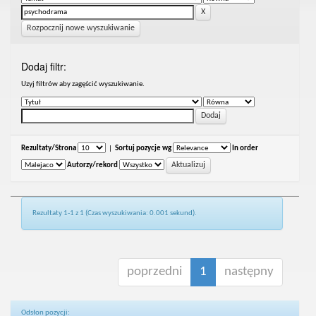
Rozpocznij nowe wyszukiwanie
Dodaj filtr:
Uzyj filtrów aby zagęścić wyszukiwanie.
Rezultaty/Strona
|
Sortuj pozycje wg
In order
Autorzy/rekord
Rezultaty 1-1 z 1 (Czas wyszukiwania: 0.001 sekund).
poprzedni
1
następny
Odsłon pozycji: