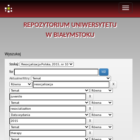
Skip
REPOZYTORIUM UNIWERSYTETU
navigation
W BIAŁYMSTOKU
Wyszukaj
Szukaj:
for
Aktualne filtry: