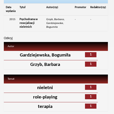
Data
Tytuł
Autor(rzy)
Promotor
Redaktor(rzy)
wydania
2015
Psychodrama w
Grzyb, Barbara;
-
-
resocjalizacji
Gardziejewska,
nieletnich
Bogumiła
Odkryj
Autor
1
Gardziejewska, Bogumiła
1
Grzyb, Barbara
Temat
1
nieletni
1
role-playing
1
terapia