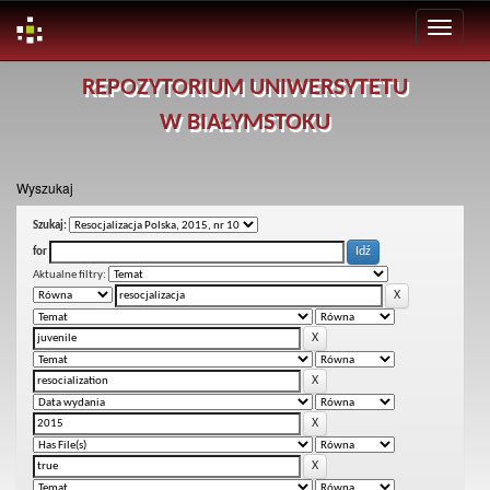
Skip
REPOZYTORIUM UNIWERSYTETU
navigation
W BIAŁYMSTOKU
Wyszukaj
Szukaj:
for
Aktualne filtry: