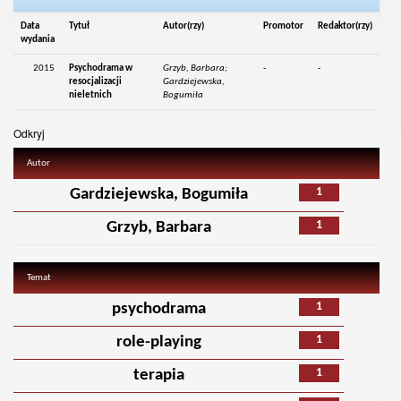
Data
Tytuł
Autor(rzy)
Promotor
Redaktor(rzy)
wydania
2015
Psychodrama w
Grzyb, Barbara;
-
-
resocjalizacji
Gardziejewska,
nieletnich
Bogumiła
Odkryj
Autor
1
Gardziejewska, Bogumiła
1
Grzyb, Barbara
Temat
1
psychodrama
1
role-playing
1
terapia