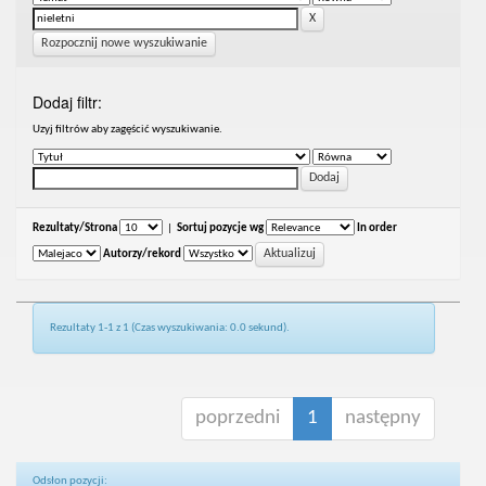
Rozpocznij nowe wyszukiwanie
Dodaj filtr:
Uzyj filtrów aby zagęścić wyszukiwanie.
Rezultaty/Strona
|
Sortuj pozycje wg
In order
Autorzy/rekord
Rezultaty 1-1 z 1 (Czas wyszukiwania: 0.0 sekund).
poprzedni
1
następny
Odsłon pozycji: