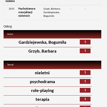
wydania
2015
Psychodrama w
Grzyb, Barbara;
-
-
resocjalizacji
Gardziejewska,
nieletnich
Bogumiła
Odkryj
Autor
1
Gardziejewska, Bogumiła
1
Grzyb, Barbara
Temat
1
nieletni
1
psychodrama
1
role-playing
1
terapia