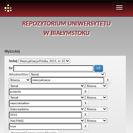
Skip
REPOZYTORIUM UNIWERSYTETU
navigation
W BIAŁYMSTOKU
Wyszukaj
Szukaj:
for
Aktualne filtry: