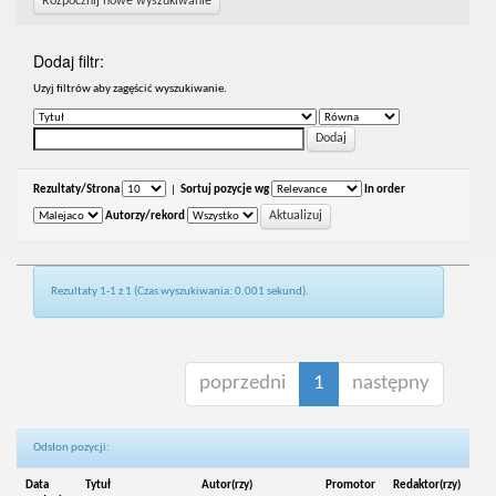
Rozpocznij nowe wyszukiwanie
Dodaj filtr:
Uzyj filtrów aby zagęścić wyszukiwanie.
Rezultaty/Strona
|
Sortuj pozycje wg
In order
Autorzy/rekord
Rezultaty 1-1 z 1 (Czas wyszukiwania: 0.001 sekund).
poprzedni
1
następny
Odsłon pozycji:
Data
Tytuł
Autor(rzy)
Promotor
Redaktor(rzy)