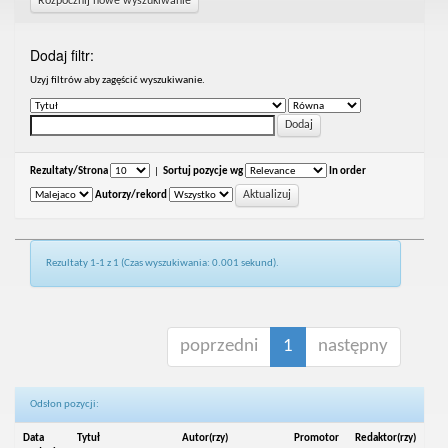
Rozpocznij nowe wyszukiwanie
Dodaj filtr:
Uzyj filtrów aby zagęścić wyszukiwanie.
Rezultaty/Strona
|
Sortuj pozycje wg
In order
Autorzy/rekord
Rezultaty 1-1 z 1 (Czas wyszukiwania: 0.001 sekund).
poprzedni
1
następny
Odsłon pozycji:
Data
Tytuł
Autor(rzy)
Promotor
Redaktor(rzy)