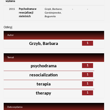
wydania
2015
Psychodrama w
Grzyb, Barbara;
-
-
resocjalizacji
Gardziejewska,
nieletnich
Bogumiła
Odkryj
Autor
1
Grzyb, Barbara
Temat
1
psychodrama
1
resocialization
1
terapia
1
therapy
Data wydania