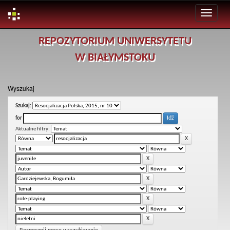
Skip
REPOZYTORIUM UNIWERSYTETU
navigation
W BIAŁYMSTOKU
Wyszukaj
Szukaj:
for
Aktualne filtry: