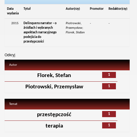
Data
Tytuł
Autor(rzy)
Promotor
Redaktor(rzy)
wydania
2015
Delinquens narrator – o
Piotrowski,
-
-
źródłach i wybranych
Przemysław;
aspektach narracyjnego
Florek, Stefan
podejścia do
przestępczości
Odkryj
Autor
1
Florek, Stefan
1
Piotrowski, Przemysław
Temat
1
przestępczość
1
terapia