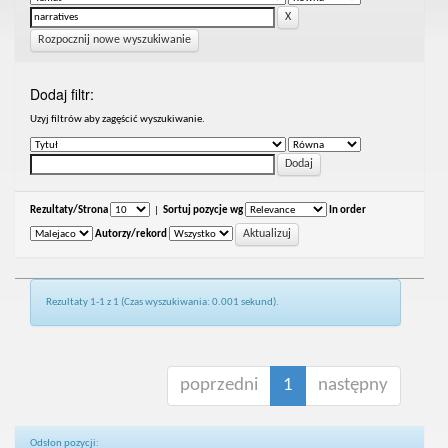
Rozpocznij nowe wyszukiwanie
Dodaj filtr:
Uzyj filtrów aby zagęścić wyszukiwanie.
Rezultaty/Strona
|
Sortuj pozycje wg
In order
Autorzy/rekord
Rezultaty 1-1 z 1 (Czas wyszukiwania: 0.001 sekund).
poprzedni
1
następny
Odsłon pozycji: