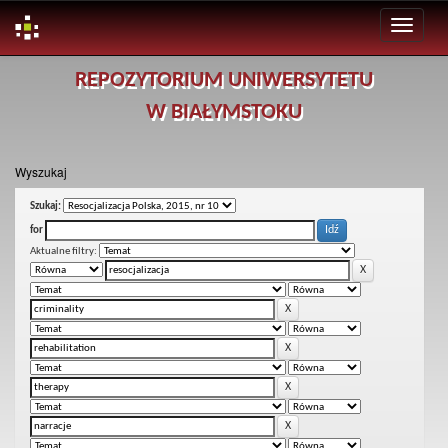
Skip
REPOZYTORIUM UNIWERSYTETU
navigation
W BIAŁYMSTOKU
Wyszukaj
Szukaj:
for
Aktualne filtry: