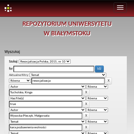
Skip
REPOZYTORIUM UNIWERSYTETU
navigation
W BIAŁYMSTOKU
Wyszukaj
Szukaj:
for
Aktualne filtry: