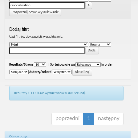
Rozpocznij nowe wyszukiwanie
Dodaj filtr:
Uzyj filtrów aby zagęścić wyszukiwanie.
Rezultaty/Strona
|
Sortuj pozycje wg
In order
Autorzy/rekord
Rezultaty 1-1 z 1 (Czas wyszukiwania: 0.001 sekund).
poprzedni
1
następny
Odsłon pozycji: