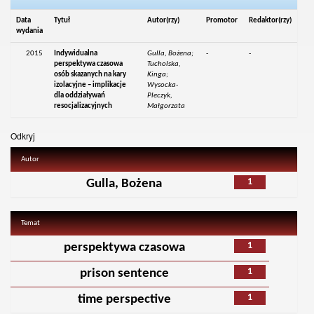
Data
Tytuł
Autor(rzy)
Promotor
Redaktor(rzy)
wydania
2015
Indywidualna
Gulla, Bożena;
-
-
perspektywa czasowa
Tucholska,
osób skazanych na kary
Kinga;
izolacyjne – implikacje
Wysocka-
dla oddziaływań
Pleczyk,
resocjalizacyjnych
Małgorzata
Odkryj
Autor
1
Gulla, Bożena
Temat
1
perspektywa czasowa
1
prison sentence
1
time perspective