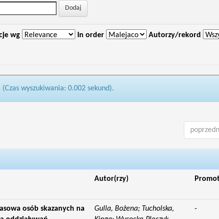
cje wg
In order
Autorzy/rekord
1 (Czas wyszukiwania: 0.002 sekund).
poprzedn
Autor(rzy)
Promo
asowa osób skazanych na
Gulla, Bożena; Tucholska,
-