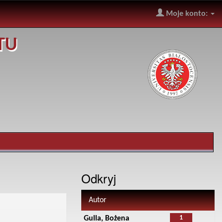
Moje konto:
TU
Odkryj
Autor
1
Gulla, Bożena