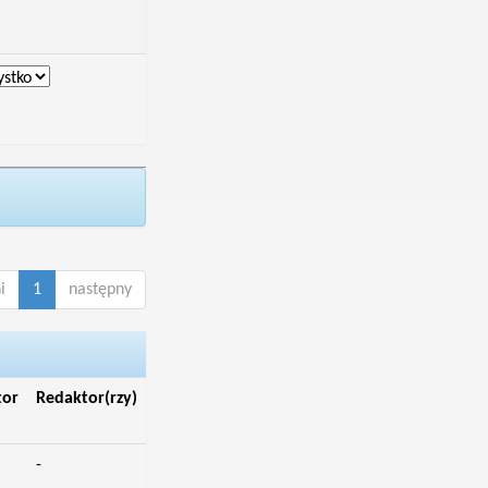
i
1
następny
tor
Redaktor(rzy)
-