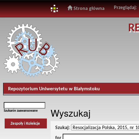
Przeglądaj:
Strona główna
Skip
R
navigation
Repozytorium Uniwersytetu w Białymstoku
Wyszukaj
Szukanie zaawansowane
Zespoły i Kolekcje
Szukaj:
for