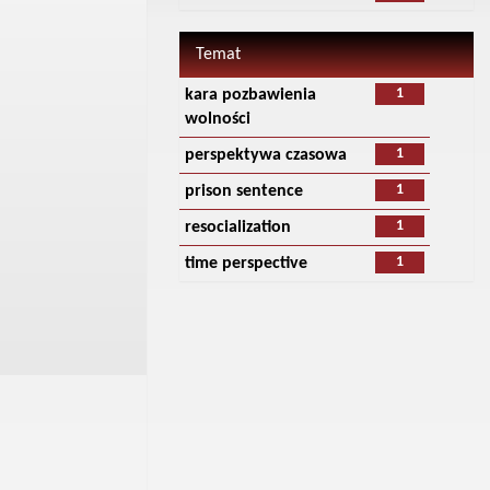
Temat
1
kara pozbawienia
wolności
1
perspektywa czasowa
1
prison sentence
1
resocialization
1
time perspective