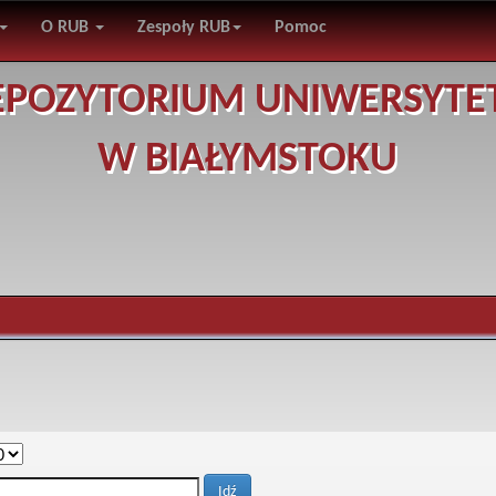
O RUB
Zespoły RUB
Pomoc
EPOZYTORIUM UNIWERSYTE
W BIAŁYMSTOKU