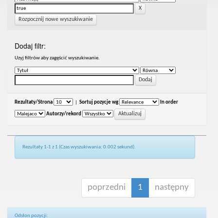
Rozpocznij nowe wyszukiwanie
Dodaj filtr:
Uzyj filtrów aby zagęścić wyszukiwanie.
Rezultaty/Strona
|
Sortuj pozycje wg
In order
Autorzy/rekord
Rezultaty 1-1 z 1 (Czas wyszukiwania: 0.002 sekund).
poprzedni
1
następny
Odsłon pozycji: