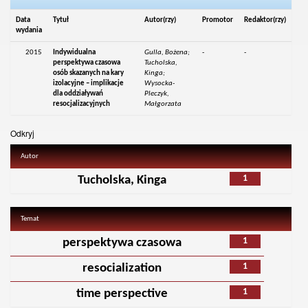
Data
Tytuł
Autor(rzy)
Promotor
Redaktor(rzy)
wydania
2015
Indywidualna
Gulla, Bożena;
-
-
perspektywa czasowa
Tucholska,
osób skazanych na kary
Kinga;
izolacyjne – implikacje
Wysocka-
dla oddziaływań
Pleczyk,
resocjalizacyjnych
Małgorzata
Odkryj
Autor
1
Tucholska, Kinga
Temat
1
perspektywa czasowa
1
resocialization
1
time perspective