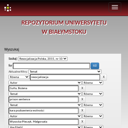
Skip
REPOZYTORIUM UNIWERSYTETU
navigation
W BIAŁYMSTOKU
Wyszukaj
Szukaj:
for
Aktualne filtry: