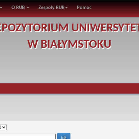
O RUB
Zespoły RUB
Pomoc
EPOZYTORIUM UNIWERSYTE
W BIAŁYMSTOKU