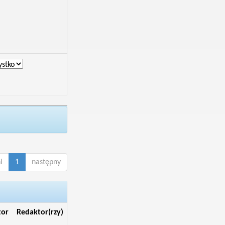
i
1
następny
tor
Redaktor(rzy)