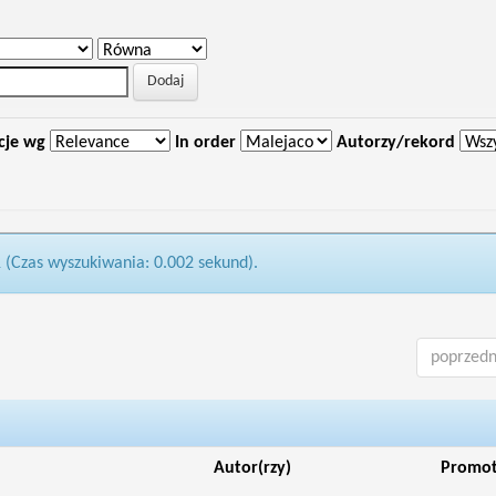
cje wg
In order
Autorzy/rekord
1 (Czas wyszukiwania: 0.002 sekund).
poprzedn
Autor(rzy)
Promo