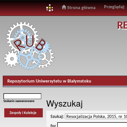
Przeglądaj:
Strona główna
Skip
R
navigation
Repozytorium Uniwersytetu w Białymstoku
Wyszukaj
Szukanie zaawansowane
Zespoły i Kolekcje
Szukaj:
for