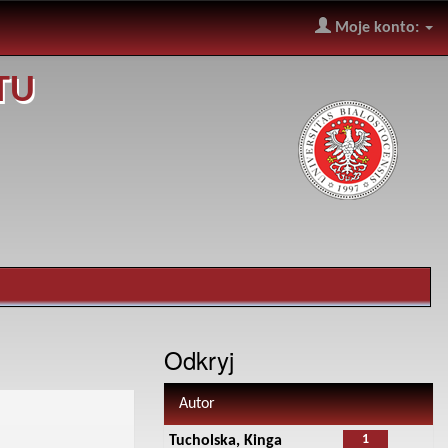
Moje konto:
TU
Odkryj
Autor
1
Tucholska, Kinga