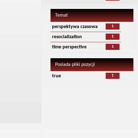
Temat
1
perspektywa czasowa
1
resocialization
1
time perspective
Posiada pliki pozycji
1
true