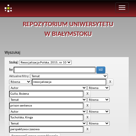
Skip
REPOZYTORIUM UNIWERSYTETU
navigation
W BIAŁYMSTOKU
Wyszukaj
Szukaj:
for
Aktualne filtry: