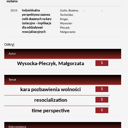
wydania
2015
Indywidualna
Gulla, Bożena;
-
-
perspektywa czasowa
Tucholska,
osób skazanych na kary
Kinga;
izolacyjne – implikacje
Wysocka-
dla oddziaływań
Pleczyk,
resocjalizacyjnych
Małgorzata
Odkryj
Autor
1
Wysocka-Pleczyk, Małgorzata
Temat
1
kara pozbawienia wolności
1
resocialization
1
time perspective
Data wydania