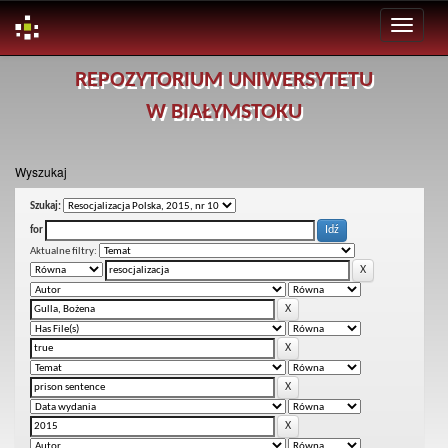
Skip
REPOZYTORIUM UNIWERSYTETU
navigation
W BIAŁYMSTOKU
Wyszukaj
Szukaj:
for
Aktualne filtry: