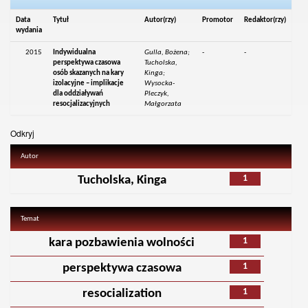
Data
Tytuł
Autor(rzy)
Promotor
Redaktor(rzy)
wydania
2015
Indywidualna
Gulla, Bożena;
-
-
perspektywa czasowa
Tucholska,
osób skazanych na kary
Kinga;
izolacyjne – implikacje
Wysocka-
dla oddziaływań
Pleczyk,
resocjalizacyjnych
Małgorzata
Odkryj
Autor
1
Tucholska, Kinga
Temat
1
kara pozbawienia wolności
1
perspektywa czasowa
1
resocialization