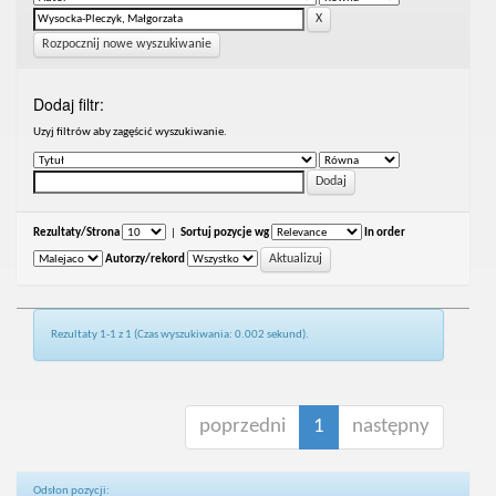
Rozpocznij nowe wyszukiwanie
Dodaj filtr:
Uzyj filtrów aby zagęścić wyszukiwanie.
Rezultaty/Strona
|
Sortuj pozycje wg
In order
Autorzy/rekord
Rezultaty 1-1 z 1 (Czas wyszukiwania: 0.002 sekund).
poprzedni
1
następny
Odsłon pozycji: