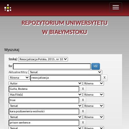
Skip
REPOZYTORIUM UNIWERSYTETU
navigation
W BIAŁYMSTOKU
Wyszukaj
Szukaj:
for
Aktualne filtry: