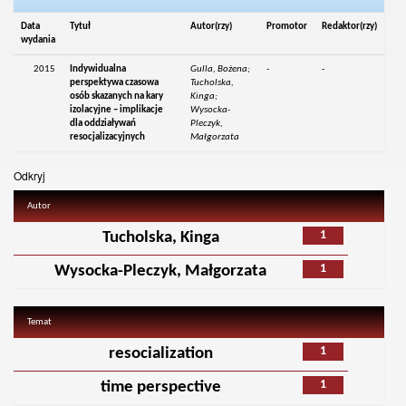
Data
Tytuł
Autor(rzy)
Promotor
Redaktor(rzy)
wydania
2015
Indywidualna
Gulla, Bożena;
-
-
perspektywa czasowa
Tucholska,
osób skazanych na kary
Kinga;
izolacyjne – implikacje
Wysocka-
dla oddziaływań
Pleczyk,
resocjalizacyjnych
Małgorzata
Odkryj
Autor
1
Tucholska, Kinga
1
Wysocka-Pleczyk, Małgorzata
Temat
1
resocialization
1
time perspective