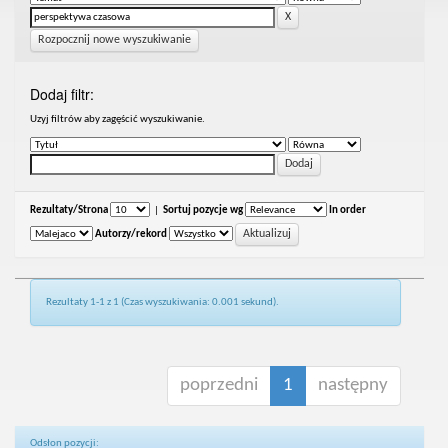
Rozpocznij nowe wyszukiwanie
Dodaj filtr:
Uzyj filtrów aby zagęścić wyszukiwanie.
Rezultaty/Strona
|
Sortuj pozycje wg
In order
Autorzy/rekord
Rezultaty 1-1 z 1 (Czas wyszukiwania: 0.001 sekund).
poprzedni
1
następny
Odsłon pozycji: