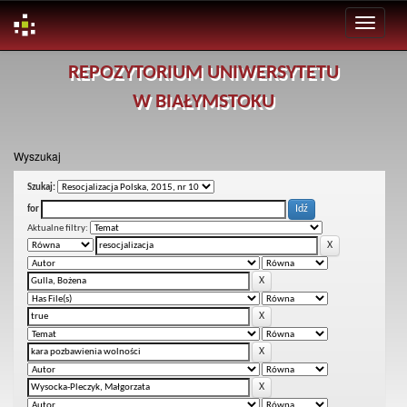
Skip
REPOZYTORIUM UNIWERSYTETU
navigation
W BIAŁYMSTOKU
Wyszukaj
Szukaj:
for
Aktualne filtry: