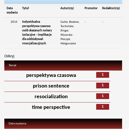
Data
Tytuł
Autor(rzy)
Promotor
Redaktor(rzy)
wydania
2015
Indywidualna
Gulla, Bożena;
-
-
perspektywa czasowa
Tucholska,
osób skazanych na kary
Kinga;
izolacyjne – implikacje
Wysocka-
dla oddziaływań
Pleczyk,
resocjalizacyjnych
Małgorzata
Odkryj
Temat
1
perspektywa czasowa
1
prison sentence
1
resocialization
1
time perspective
Data wydania