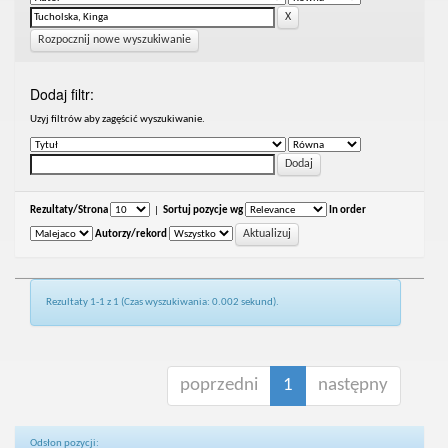
Rozpocznij nowe wyszukiwanie
Dodaj filtr:
Uzyj filtrów aby zagęścić wyszukiwanie.
Rezultaty/Strona
|
Sortuj pozycje wg
In order
Autorzy/rekord
Rezultaty 1-1 z 1 (Czas wyszukiwania: 0.002 sekund).
poprzedni
1
następny
Odsłon pozycji: