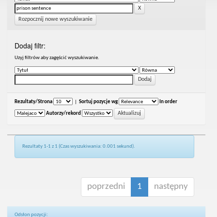
Rozpocznij nowe wyszukiwanie
Dodaj filtr:
Uzyj filtrów aby zagęścić wyszukiwanie.
Rezultaty/Strona
|
Sortuj pozycje wg
In order
Autorzy/rekord
Rezultaty 1-1 z 1 (Czas wyszukiwania: 0.001 sekund).
poprzedni
1
następny
Odsłon pozycji: