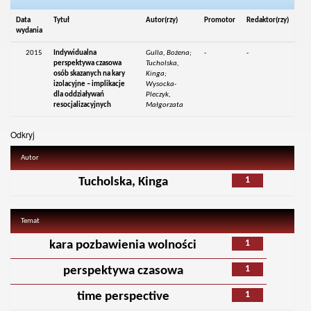
Data
Tytuł
Autor(rzy)
Promotor
Redaktor(rzy)
wydania
2015
Indywidualna
Gulla, Bożena;
-
-
perspektywa czasowa
Tucholska,
osób skazanych na kary
Kinga;
izolacyjne – implikacje
Wysocka-
dla oddziaływań
Pleczyk,
resocjalizacyjnych
Małgorzata
Odkryj
Autor
1
Tucholska, Kinga
Temat
1
kara pozbawienia wolności
1
perspektywa czasowa
1
time perspective