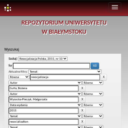
Skip
REPOZYTORIUM UNIWERSYTETU
navigation
W BIAŁYMSTOKU
Wyszukaj
Szukaj:
for
Aktualne filtry: