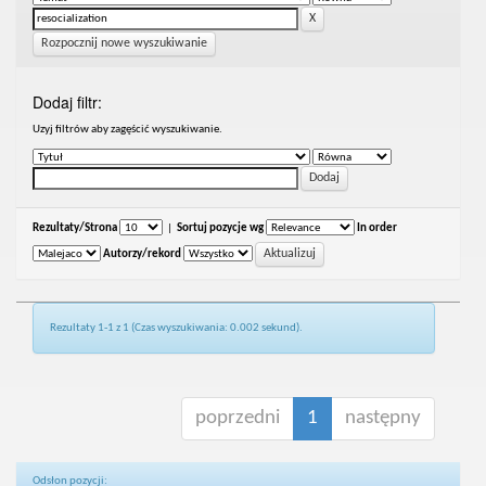
Rozpocznij nowe wyszukiwanie
Dodaj filtr:
Uzyj filtrów aby zagęścić wyszukiwanie.
Rezultaty/Strona
|
Sortuj pozycje wg
In order
Autorzy/rekord
Rezultaty 1-1 z 1 (Czas wyszukiwania: 0.002 sekund).
poprzedni
1
następny
Odsłon pozycji: