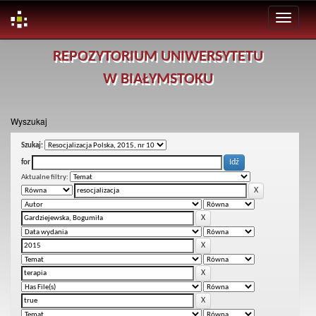
Skip
REPOZYTORIUM UNIWERSYTETU
navigation
W BIAŁYMSTOKU
Wyszukaj
Szukaj:
for
Aktualne filtry: