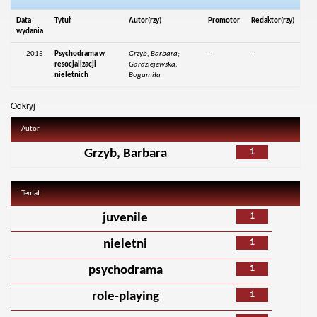
Data
Tytuł
Autor(rzy)
Promotor
Redaktor(rzy)
wydania
2015
Psychodrama w
Grzyb, Barbara;
-
-
resocjalizacji
Gardziejewska,
nieletnich
Bogumiła
Odkryj
Autor
1
Grzyb, Barbara
Temat
1
juvenile
1
nieletni
1
psychodrama
1
role-playing