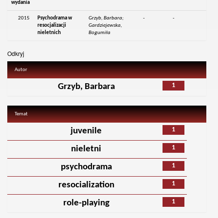
wydania
2015
Psychodrama w
Grzyb, Barbara;
-
-
resocjalizacji
Gardziejewska,
nieletnich
Bogumiła
Odkryj
Autor
1
Grzyb, Barbara
Temat
1
juvenile
1
nieletni
1
psychodrama
1
resocialization
1
role-playing