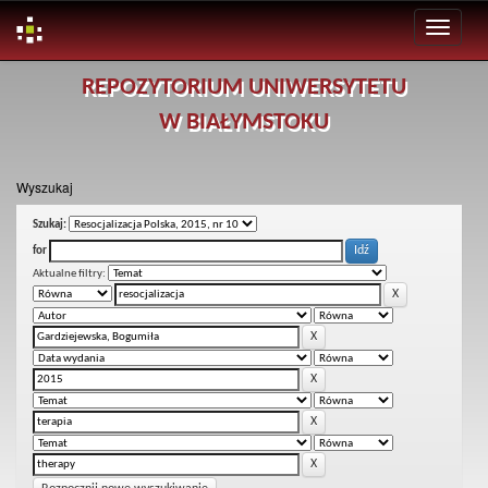
Skip
REPOZYTORIUM UNIWERSYTETU
navigation
W BIAŁYMSTOKU
Wyszukaj
Szukaj:
for
Aktualne filtry: