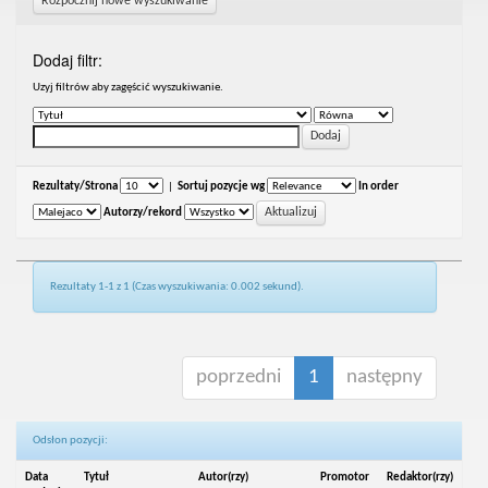
Rozpocznij nowe wyszukiwanie
Dodaj filtr:
Uzyj filtrów aby zagęścić wyszukiwanie.
Rezultaty/Strona
|
Sortuj pozycje wg
In order
Autorzy/rekord
Rezultaty 1-1 z 1 (Czas wyszukiwania: 0.002 sekund).
poprzedni
1
następny
Odsłon pozycji:
Data
Tytuł
Autor(rzy)
Promotor
Redaktor(rzy)