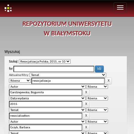
Skip
REPOZYTORIUM UNIWERSYTETU
navigation
W BIAŁYMSTOKU
Wyszukaj
Szukaj:
for
Aktualne filtry: