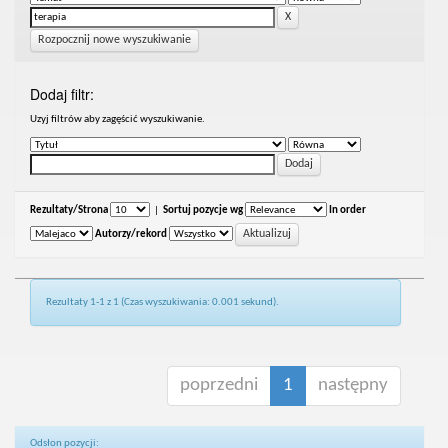
Rozpocznij nowe wyszukiwanie
Dodaj filtr:
Uzyj filtrów aby zagęścić wyszukiwanie.
Rezultaty/Strona
|
Sortuj pozycje wg
In order
Autorzy/rekord
Rezultaty 1-1 z 1 (Czas wyszukiwania: 0.001 sekund).
poprzedni
1
następny
Odsłon pozycji: