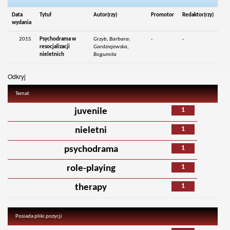
Data
Tytuł
Autor(rzy)
Promotor
Redaktor(rzy)
wydania
2015
Psychodrama w
Grzyb, Barbara;
-
-
resocjalizacji
Gardziejewska,
nieletnich
Bogumiła
Odkryj
Temat
1
juvenile
1
nieletni
1
psychodrama
1
role-playing
1
therapy
Posiada pliki pozycji