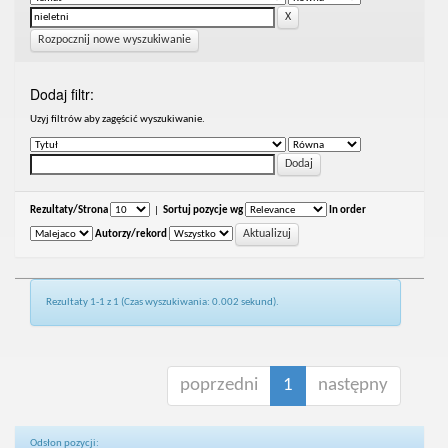
Rozpocznij nowe wyszukiwanie
Dodaj filtr:
Uzyj filtrów aby zagęścić wyszukiwanie.
Rezultaty/Strona
|
Sortuj pozycje wg
In order
Autorzy/rekord
Rezultaty 1-1 z 1 (Czas wyszukiwania: 0.002 sekund).
poprzedni
1
następny
Odsłon pozycji: