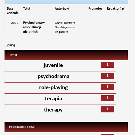
Data
Tytuł
Autor(rzy)
Promotor
Redaktor(rzy)
wydania
2015
Psychodrama w
Grzyb, Barbara;
-
-
resocjalizacji
Gardziejewska,
nieletnich
Bogumiła
Odkryj
Temat
1
juvenile
1
psychodrama
1
role-playing
1
terapia
1
therapy
Posiada pliki pozycji