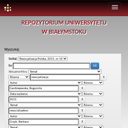
Skip
REPOZYTORIUM UNIWERSYTETU
navigation
W BIAŁYMSTOKU
Wyszukaj
Szukaj:
for
Aktualne filtry: