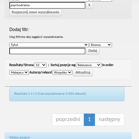
Rozpocznij nowe wyszukiwanie
Dodaj filtr:
Uzyj filtrów aby zagęścić wyszukiwanie.
Rezultaty/Strona
|
Sortuj pozycje wg
In order
Autorzy/rekord
Rezultaty 1-1 z 1 (Czas wyszukiwania: 0.002 sekund).
poprzedni
1
następny
Odsłon pozycji: