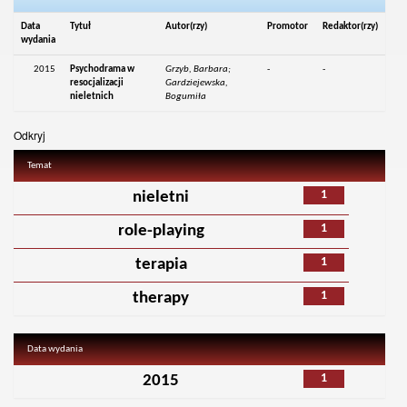
Data
Tytuł
Autor(rzy)
Promotor
Redaktor(rzy)
wydania
2015
Psychodrama w
Grzyb, Barbara;
-
-
resocjalizacji
Gardziejewska,
nieletnich
Bogumiła
Odkryj
Temat
1
nieletni
1
role-playing
1
terapia
1
therapy
Data wydania
1
2015