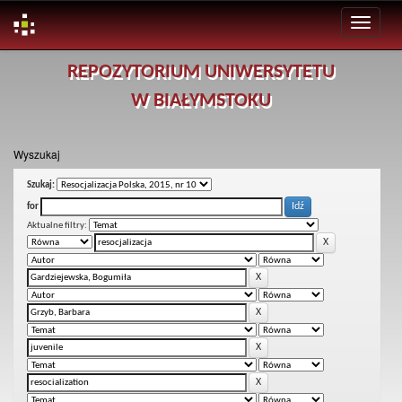
Skip
REPOZYTORIUM UNIWERSYTETU
navigation
W BIAŁYMSTOKU
Wyszukaj
Szukaj:
for
Aktualne filtry: