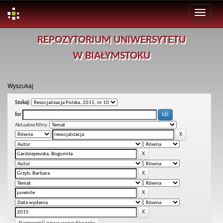
Skip
REPOZYTORIUM UNIWERSYTETU
navigation
W BIAŁYMSTOKU
Wyszukaj
Szukaj:
for
Aktualne filtry: