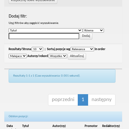
Rozpocznij nowe wyszukiwanie
Dodaj filtr:
Uzyj filtrów aby zagęścić wyszukiwanie.
Rezultaty/Strona
|
Sortuj pozycje wg
In order
Autorzy/rekord
Rezultaty 1-1 z 1 (Czas wyszukiwania: 0.001 sekund).
poprzedni
1
następny
Odsłon pozycji:
Data
Tytuł
Autor(rzy)
Promotor
Redaktor(rzy)