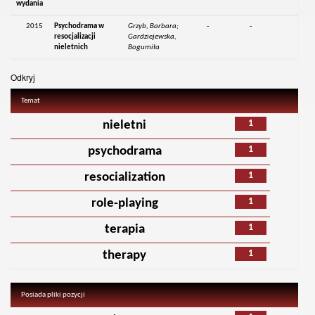
wydania
2015
Psychodrama w
Grzyb, Barbara;
-
-
resocjalizacji
Gardziejewska,
nieletnich
Bogumiła
Odkryj
Temat
1
nieletni
1
psychodrama
1
resocialization
1
role-playing
1
terapia
1
therapy
Posiada pliki pozycji