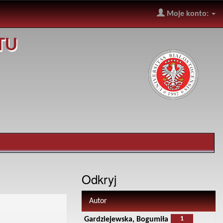
Moje konto:
TU
Odkryj
Autor
1
Gardziejewska, Bogumiła