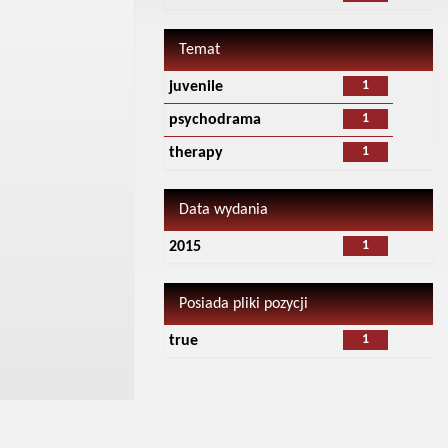
Temat
1
juvenile
1
psychodrama
1
therapy
Data wydania
1
2015
Posiada pliki pozycji
1
true