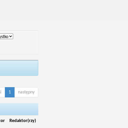
i
1
następny
tor
Redaktor(rzy)