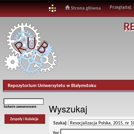
Przeglądaj:
Strona główna
Skip
R
navigation
Repozytorium Uniwersytetu w Białymstoku
Wyszukaj
Szukanie zaawansowane
Zespoły i Kolekcje
Szukaj:
for