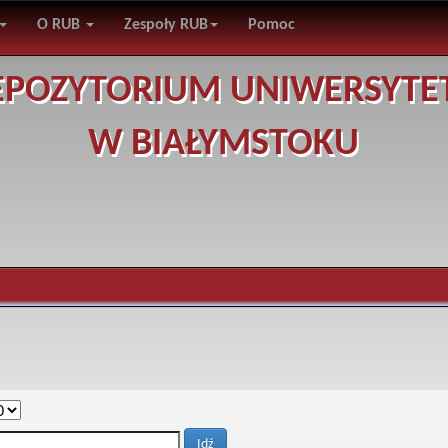
O RUB
Zespoły RUB
Pomoc
EPOZYTORIUM UNIWERSYTE
W BIAŁYMSTOKU