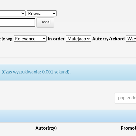
cje wg
In order
Autorzy/rekord
1 (Czas wyszukiwania: 0.001 sekund).
poprzedn
Autor(rzy)
Promo