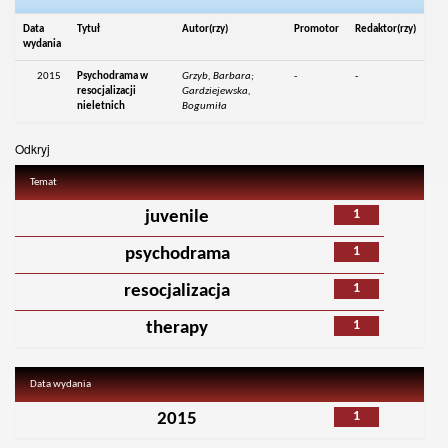
Data
Tytuł
Autor(rzy)
Promotor
Redaktor(rzy)
wydania
2015
Psychodrama w
Grzyb, Barbara;
-
-
resocjalizacji
Gardziejewska,
nieletnich
Bogumiła
Odkryj
Temat
1
juvenile
1
psychodrama
1
resocjalizacja
1
therapy
Data wydania
1
2015