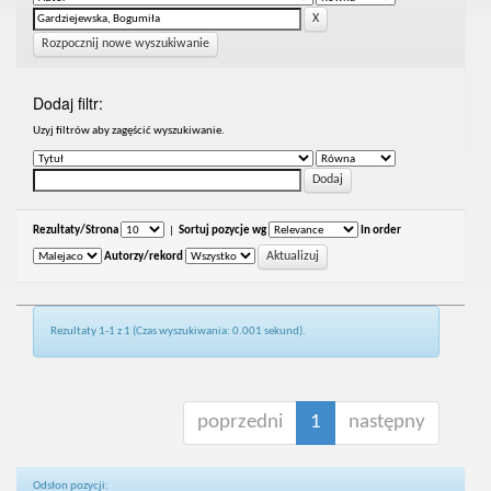
Rozpocznij nowe wyszukiwanie
Dodaj filtr:
Uzyj filtrów aby zagęścić wyszukiwanie.
Rezultaty/Strona
|
Sortuj pozycje wg
In order
Autorzy/rekord
Rezultaty 1-1 z 1 (Czas wyszukiwania: 0.001 sekund).
poprzedni
1
następny
Odsłon pozycji: