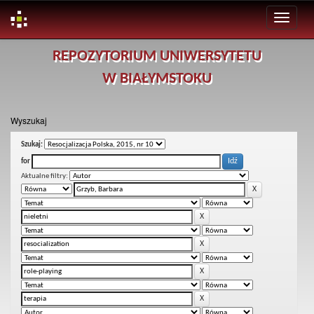
Skip
REPOZYTORIUM UNIWERSYTETU
navigation
W BIAŁYMSTOKU
Wyszukaj
Szukaj:
for
Aktualne filtry: