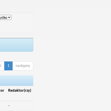
i
1
następny
tor
Redaktor(rzy)
-