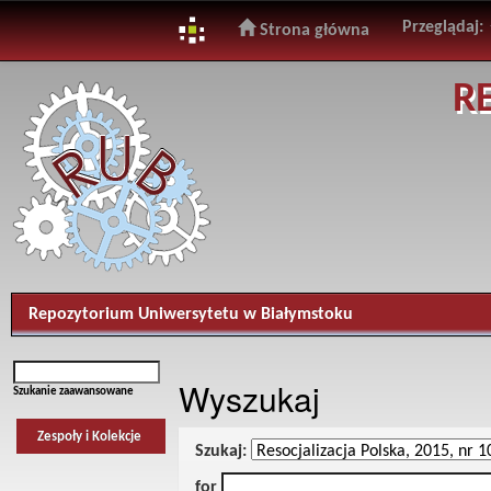
Przeglądaj:
Strona główna
Skip
R
navigation
Repozytorium Uniwersytetu w Białymstoku
Wyszukaj
Szukanie zaawansowane
Zespoły i Kolekcje
Szukaj:
for