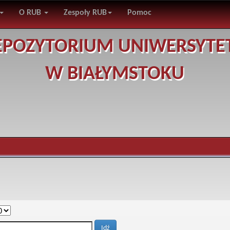
O RUB
Zespoły RUB
Pomoc
EPOZYTORIUM UNIWERSYTE
W BIAŁYMSTOKU