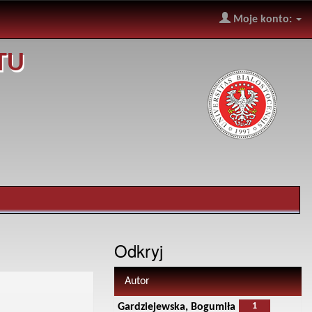
Moje konto:
TU
Odkryj
Autor
1
Gardziejewska, Bogumiła