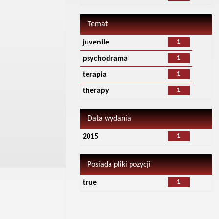
Temat
1
juvenile
1
psychodrama
1
terapia
1
therapy
Data wydania
1
2015
Posiada pliki pozycji
1
true