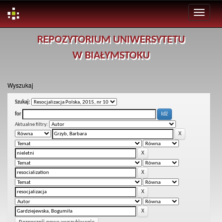
Skip
REPOZYTORIUM UNIWERSYTETU
navigation
W BIAŁYMSTOKU
Wyszukaj
Szukaj:
for
Aktualne filtry: