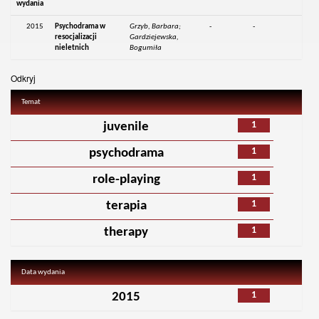
wydania
2015
Psychodrama w
Grzyb, Barbara;
-
-
resocjalizacji
Gardziejewska,
nieletnich
Bogumiła
Odkryj
Temat
1
juvenile
1
psychodrama
1
role-playing
1
terapia
1
therapy
Data wydania
1
2015