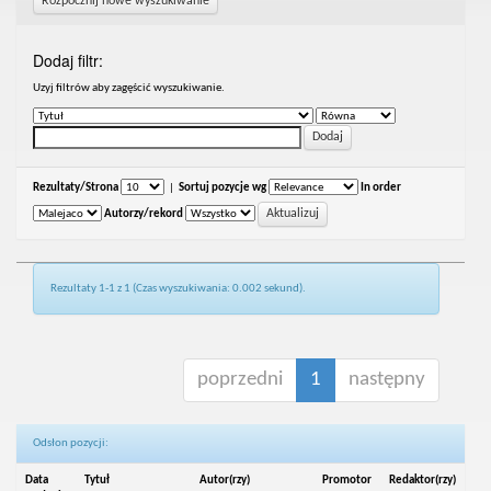
Rozpocznij nowe wyszukiwanie
Dodaj filtr:
Uzyj filtrów aby zagęścić wyszukiwanie.
Rezultaty/Strona
|
Sortuj pozycje wg
In order
Autorzy/rekord
Rezultaty 1-1 z 1 (Czas wyszukiwania: 0.002 sekund).
poprzedni
1
następny
Odsłon pozycji:
Data
Tytuł
Autor(rzy)
Promotor
Redaktor(rzy)