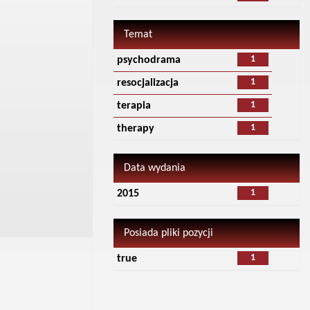
Temat
1
psychodrama
1
resocjalizacja
1
terapia
1
therapy
Data wydania
1
2015
Posiada pliki pozycji
1
true