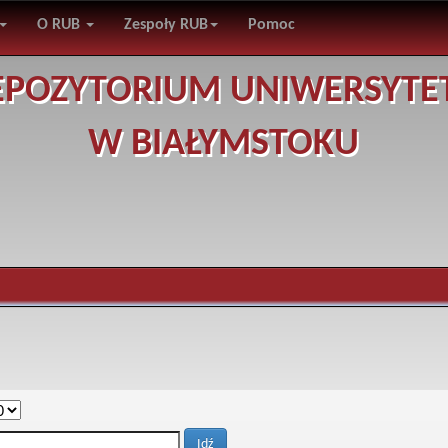
O RUB
Zespoły RUB
Pomoc
EPOZYTORIUM UNIWERSYTE
W BIAŁYMSTOKU