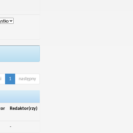
i
1
następny
tor
Redaktor(rzy)
-