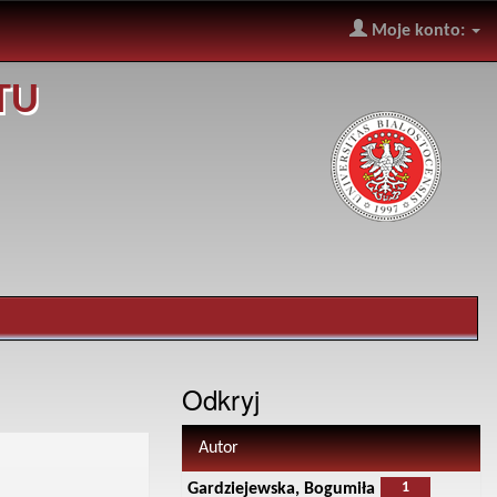
Moje konto:
TU
Odkryj
Autor
1
Gardziejewska, Bogumiła