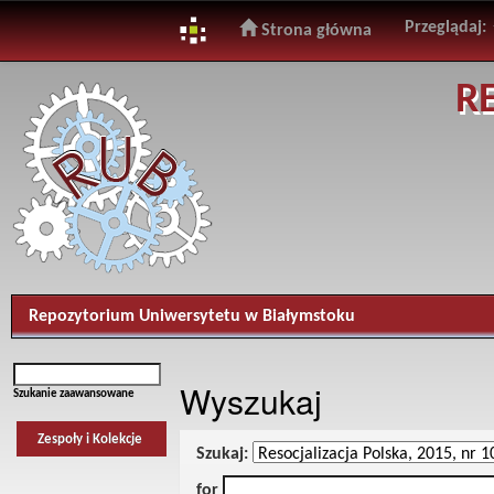
Przeglądaj:
Strona główna
Skip
R
navigation
Repozytorium Uniwersytetu w Białymstoku
Wyszukaj
Szukanie zaawansowane
Zespoły i Kolekcje
Szukaj:
for