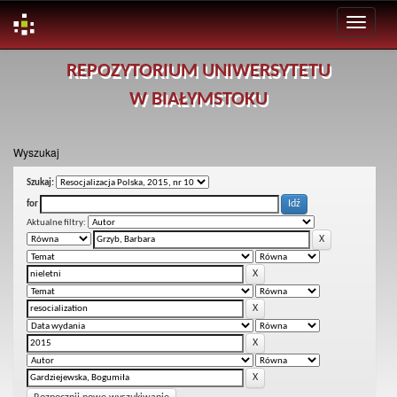
Skip
REPOZYTORIUM UNIWERSYTETU
navigation
W BIAŁYMSTOKU
Wyszukaj
Szukaj:
for
Aktualne filtry: