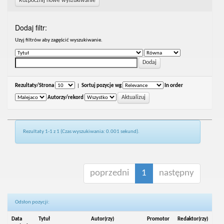
Rozpocznij nowe wyszukiwanie
Dodaj filtr:
Uzyj filtrów aby zagęścić wyszukiwanie.
Rezultaty/Strona
|
Sortuj pozycje wg
In order
Autorzy/rekord
Rezultaty 1-1 z 1 (Czas wyszukiwania: 0.001 sekund).
poprzedni
1
następny
Odsłon pozycji:
Data
Tytuł
Autor(rzy)
Promotor
Redaktor(rzy)