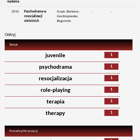
wydania
2015
Psychodrama w
Grzyb, Barbara;
-
-
resocjalizacji
Gardziejewska,
nieletnich
Bogumiła
Odkryj
Temat
1
juvenile
1
psychodrama
1
resocjalizacja
1
role-playing
1
terapia
1
therapy
Posiada pliki pozycji