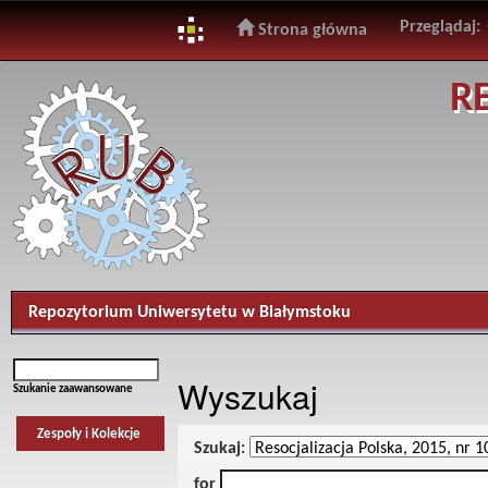
Przeglądaj:
Strona główna
Skip
R
navigation
Repozytorium Uniwersytetu w Białymstoku
Wyszukaj
Szukanie zaawansowane
Zespoły i Kolekcje
Szukaj:
for