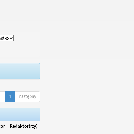
i
1
następny
tor
Redaktor(rzy)