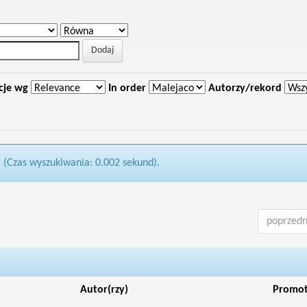
cje wg
In order
Autorzy/rekord
1 (Czas wyszukiwania: 0.002 sekund).
poprzedn
Autor(rzy)
Promo