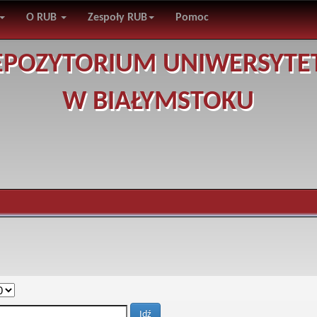
O RUB
Zespoły RUB
Pomoc
EPOZYTORIUM UNIWERSYTE
W BIAŁYMSTOKU