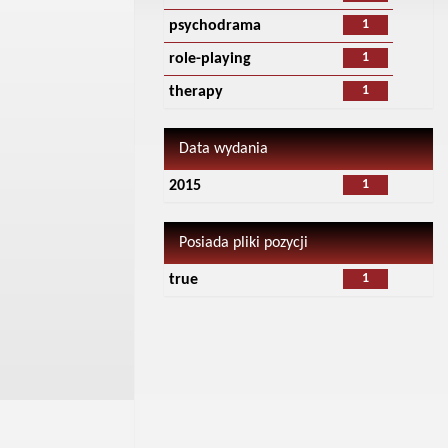
1
psychodrama
1
role-playing
1
therapy
Data wydania
1
2015
Posiada pliki pozycji
1
true