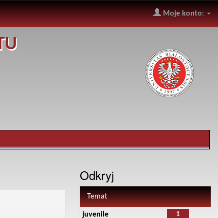
Moje konto:
TU
Odkryj
Temat
1
juvenile