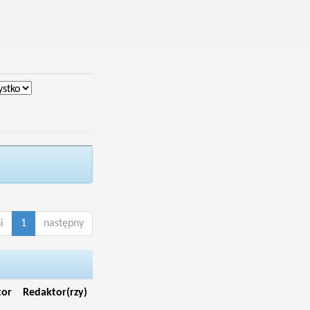
i
1
następny
tor
Redaktor(rzy)