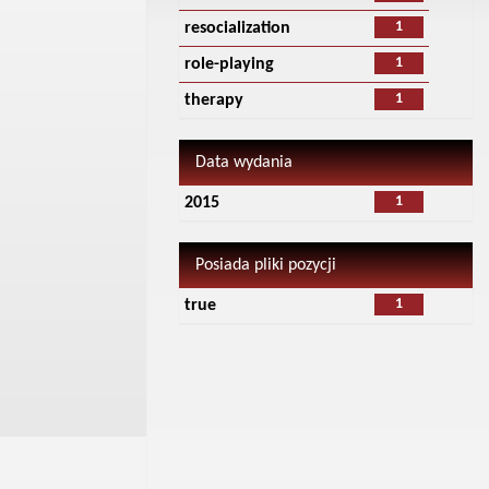
1
resocialization
1
role-playing
1
therapy
Data wydania
1
2015
Posiada pliki pozycji
1
true