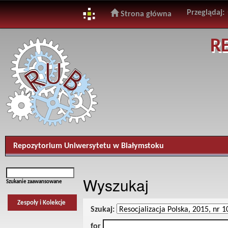
Przeglądaj:
Strona główna
Skip
R
navigation
Repozytorium Uniwersytetu w Białymstoku
Wyszukaj
Szukanie zaawansowane
Zespoły i Kolekcje
Szukaj:
for