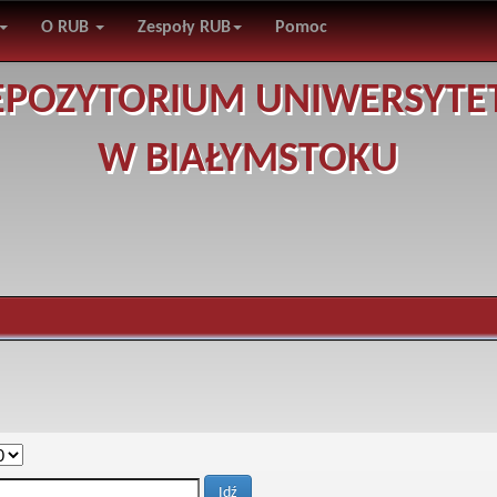
O RUB
Zespoły RUB
Pomoc
EPOZYTORIUM UNIWERSYTE
W BIAŁYMSTOKU