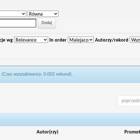
cje wg
In order
Autorzy/rekord
1 (Czas wyszukiwania: 0.002 sekund).
poprzedn
Autor(rzy)
Promo