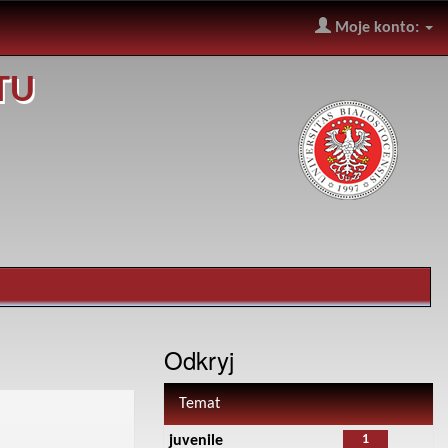
Moje konto:
TU
Odkryj
Temat
1
juvenile