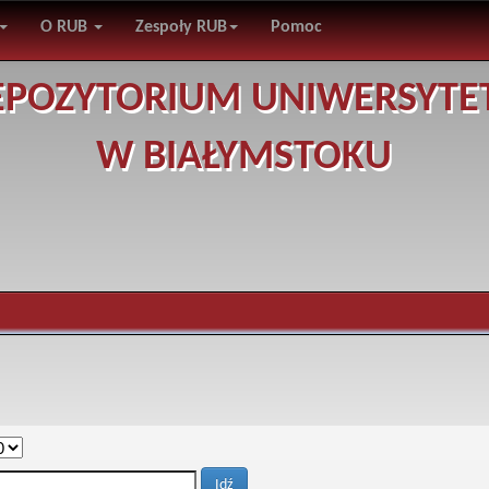
O RUB
Zespoły RUB
Pomoc
EPOZYTORIUM UNIWERSYTE
W BIAŁYMSTOKU