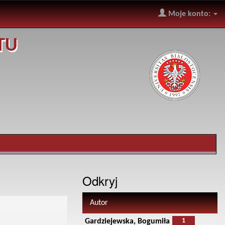
Moje konto:
TU
Odkryj
Autor
1
Gardziejewska, Bogumiła