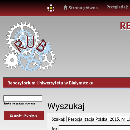
Przeglądaj:
Strona główna
Skip
R
navigation
Repozytorium Uniwersytetu w Białymstoku
Wyszukaj
Szukanie zaawansowane
Zespoły i Kolekcje
Szukaj:
for