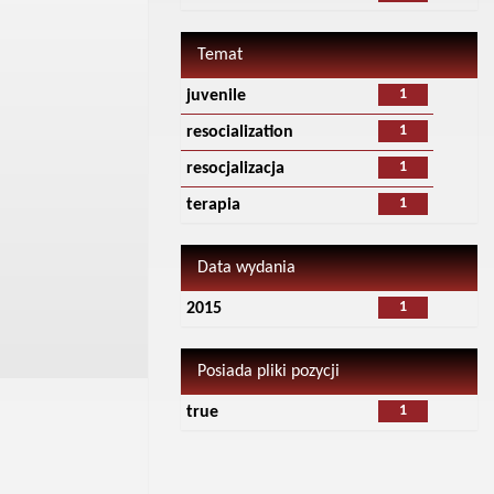
Temat
1
juvenile
1
resocialization
1
resocjalizacja
1
terapia
Data wydania
1
2015
Posiada pliki pozycji
1
true