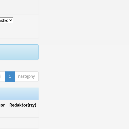
i
1
następny
tor
Redaktor(rzy)
-