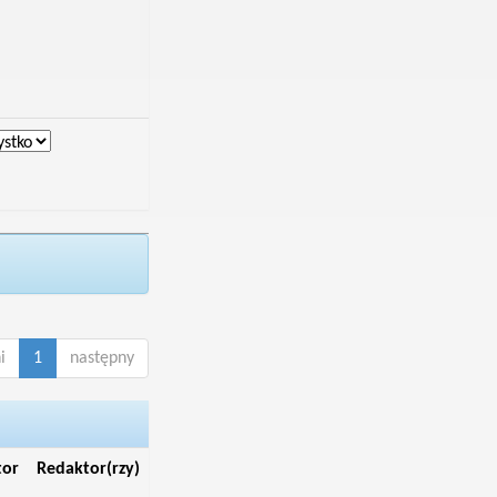
i
1
następny
tor
Redaktor(rzy)