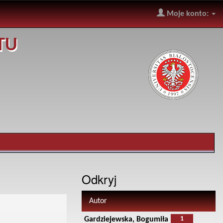
Moje konto:
TU
Odkryj
Autor
1
Gardziejewska, Bogumiła