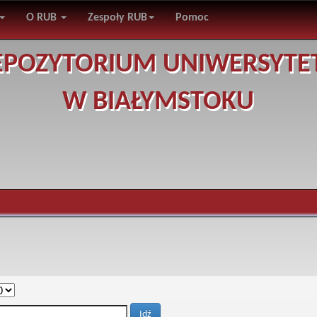
O RUB
Zespoły RUB
Pomoc
EPOZYTORIUM UNIWERSYTE
W BIAŁYMSTOKU