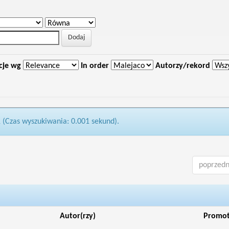
cje wg
In order
Autorzy/rekord
1 (Czas wyszukiwania: 0.001 sekund).
poprzedn
Autor(rzy)
Promo