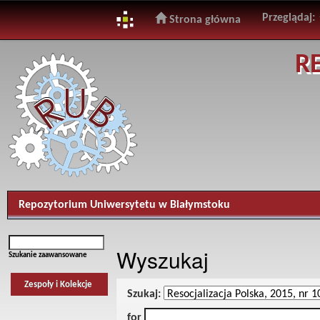
Przeglądaj:
Strona główna
Skip
R
navigation
Repozytorium Uniwersytetu w Białymstoku
Wyszukaj
Szukanie zaawansowane
Zespoły i Kolekcje
Szukaj:
for