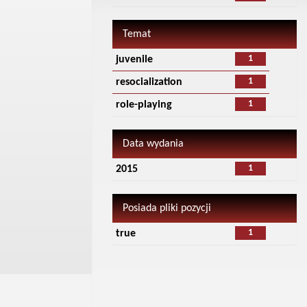
Temat
1
juvenile
1
resocialization
1
role-playing
Data wydania
1
2015
Posiada pliki pozycji
1
true