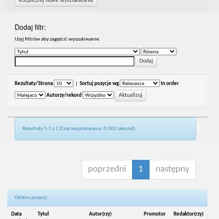
Rozpocznij nowe wyszukiwanie
Dodaj filtr:
Uzyj filtrów aby zagęścić wyszukiwanie.
Rezultaty/Strona
|
Sortuj pozycje wg
In order
Autorzy/rekord
Rezultaty 1-1 z 1 (Czas wyszukiwania: 0.002 sekund).
poprzedni
1
następny
Odsłon pozycji:
Data
Tytuł
Autor(rzy)
Promotor
Redaktor(rzy)