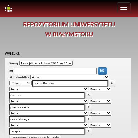
Skip
REPOZYTORIUM UNIWERSYTETU
navigation
W BIAŁYMSTOKU
Wyszukaj
Szukaj:
for
Aktualne filtry: