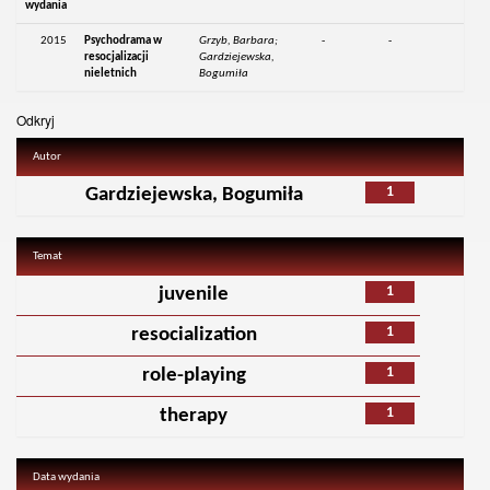
wydania
2015
Psychodrama w
Grzyb, Barbara;
-
-
resocjalizacji
Gardziejewska,
nieletnich
Bogumiła
Odkryj
Autor
1
Gardziejewska, Bogumiła
Temat
1
juvenile
1
resocialization
1
role-playing
1
therapy
Data wydania