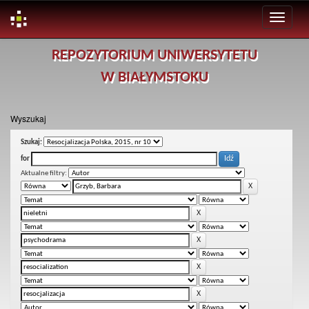
Skip
REPOZYTORIUM UNIWERSYTETU
navigation
W BIAŁYMSTOKU
Wyszukaj
Szukaj:
for
Aktualne filtry: