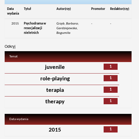
Data
Tytuł
Autor(rzy)
Promotor
Redaktor(rzy)
wydania
2015
Psychodrama w
Grzyb, Barbara;
-
-
resocjalizacji
Gardziejewska,
nieletnich
Bogumiła
Odkryj
Temat
1
juvenile
1
role-playing
1
terapia
1
therapy
Data wydania
1
2015