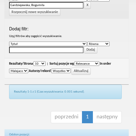
Rozpocznij nowe wyszukiwanie
Dodaj filtr:
Uzyj filtrów aby zagęścić wyszukiwanie.
Rezultaty/Strona
|
Sortuj pozycje wg
In order
Autorzy/rekord
Rezultaty 1-1 z 1 (Czas wyszukiwania: 0.001 sekund).
poprzedni
1
następny
Odsłon pozycji: