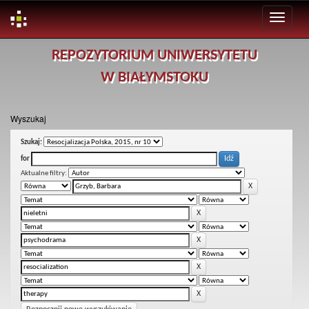
Skip
REPOZYTORIUM UNIWERSYTETU
navigation
W BIAŁYMSTOKU
Wyszukaj
Szukaj:
for
Aktualne filtry: