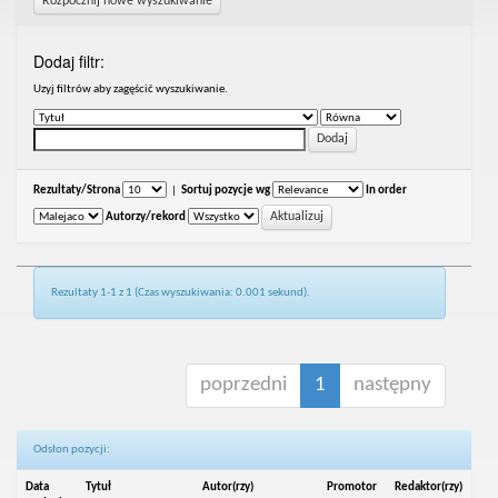
Rozpocznij nowe wyszukiwanie
Dodaj filtr:
Uzyj filtrów aby zagęścić wyszukiwanie.
Rezultaty/Strona
|
Sortuj pozycje wg
In order
Autorzy/rekord
Rezultaty 1-1 z 1 (Czas wyszukiwania: 0.001 sekund).
poprzedni
1
następny
Odsłon pozycji:
Data
Tytuł
Autor(rzy)
Promotor
Redaktor(rzy)