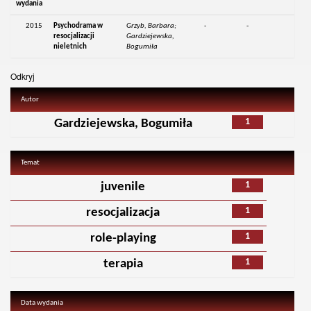
wydania
2015
Psychodrama w
Grzyb, Barbara;
-
-
resocjalizacji
Gardziejewska,
nieletnich
Bogumiła
Odkryj
Autor
1
Gardziejewska, Bogumiła
Temat
1
juvenile
1
resocjalizacja
1
role-playing
1
terapia
Data wydania