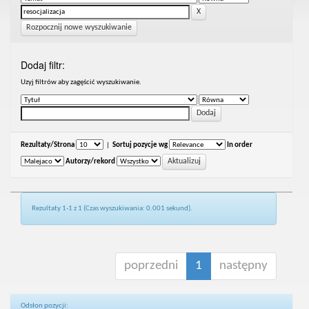
Rozpocznij nowe wyszukiwanie
Dodaj filtr:
Uzyj filtrów aby zagęścić wyszukiwanie.
Rezultaty/Strona
|
Sortuj pozycje wg
In order
Autorzy/rekord
Rezultaty 1-1 z 1 (Czas wyszukiwania: 0.001 sekund).
poprzedni
1
następny
Odsłon pozycji: