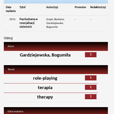
Data
Tytuł
Autor(rzy)
Promotor
Redaktor(rzy)
wydania
2015
Psychodrama w
Grzyb, Barbara;
-
-
resocjalizacji
Gardziejewska,
nieletnich
Bogumiła
Odkryj
Autor
1
Gardziejewska, Bogumiła
Temat
1
role-playing
1
terapia
1
therapy
Data wydania