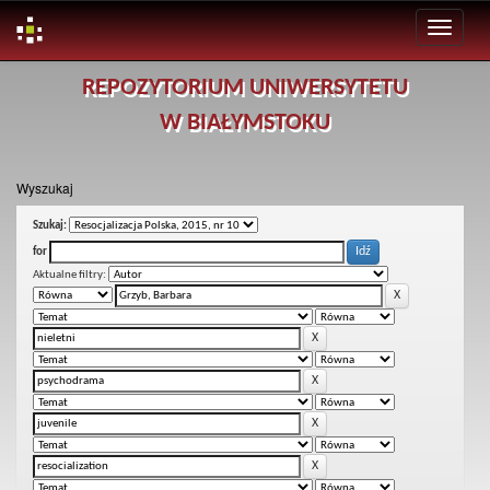
Skip
REPOZYTORIUM UNIWERSYTETU
navigation
W BIAŁYMSTOKU
Wyszukaj
Szukaj:
for
Aktualne filtry: