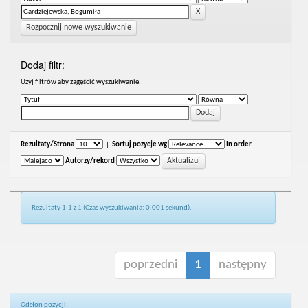
Rozpocznij nowe wyszukiwanie
Dodaj filtr:
Uzyj filtrów aby zagęścić wyszukiwanie.
Rezultaty/Strona
|
Sortuj pozycje wg
In order
Autorzy/rekord
Rezultaty 1-1 z 1 (Czas wyszukiwania: 0.001 sekund).
poprzedni
1
następny
Odsłon pozycji: