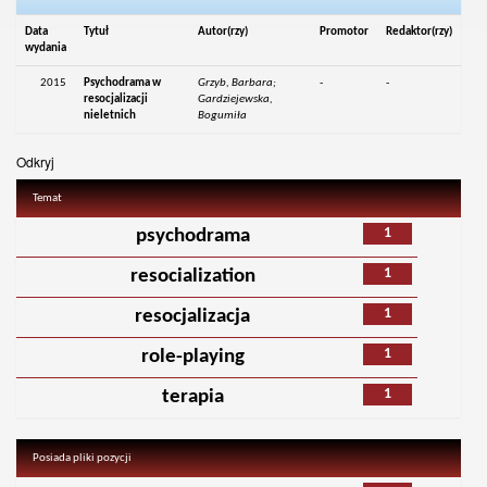
Data
Tytuł
Autor(rzy)
Promotor
Redaktor(rzy)
wydania
2015
Psychodrama w
Grzyb, Barbara;
-
-
resocjalizacji
Gardziejewska,
nieletnich
Bogumiła
Odkryj
Temat
1
psychodrama
1
resocialization
1
resocjalizacja
1
role-playing
1
terapia
Posiada pliki pozycji