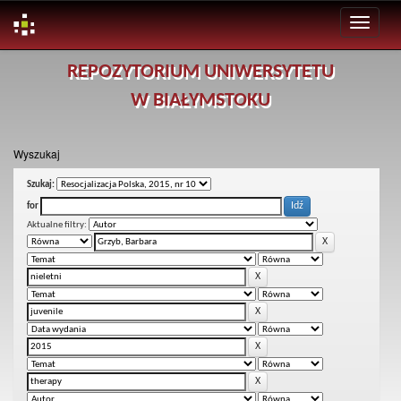
Skip
REPOZYTORIUM UNIWERSYTETU
navigation
W BIAŁYMSTOKU
Wyszukaj
Szukaj:
for
Aktualne filtry: