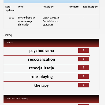
Data
Tytuł
Autor(rzy)
Promotor
Redaktor(rzy)
wydania
2015
Psychodrama w
Grzyb, Barbara;
-
-
resocjalizacji
Gardziejewska,
nieletnich
Bogumiła
Odkryj
Temat
1
psychodrama
1
resocialization
1
resocjalizacja
1
role-playing
1
therapy
Posiada pliki pozycji