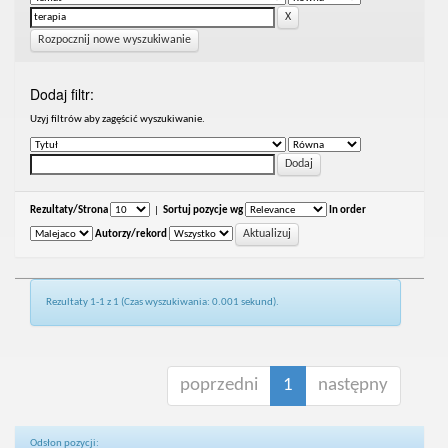
Rozpocznij nowe wyszukiwanie
Dodaj filtr:
Uzyj filtrów aby zagęścić wyszukiwanie.
Rezultaty/Strona
|
Sortuj pozycje wg
In order
Autorzy/rekord
Rezultaty 1-1 z 1 (Czas wyszukiwania: 0.001 sekund).
poprzedni
1
następny
Odsłon pozycji: