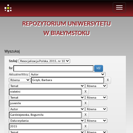
Skip
REPOZYTORIUM UNIWERSYTETU
navigation
W BIAŁYMSTOKU
Wyszukaj
Szukaj:
for
Aktualne filtry: