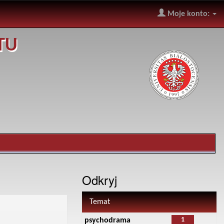
Moje konto:
TU
Odkryj
Temat
1
psychodrama