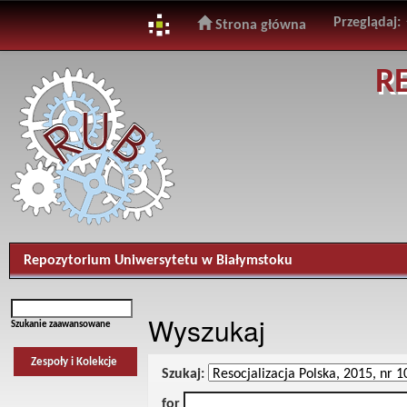
Przeglądaj:
Strona główna
Skip
R
navigation
Repozytorium Uniwersytetu w Białymstoku
Wyszukaj
Szukanie zaawansowane
Zespoły i Kolekcje
Szukaj:
for