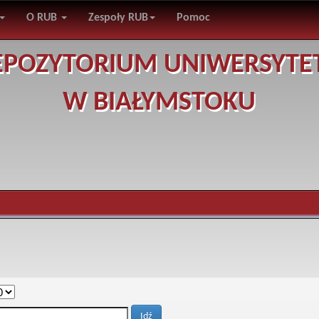
O RUB
Zespoły RUB
Pomoc
EPOZYTORIUM UNIWERSYTE
W BIAŁYMSTOKU