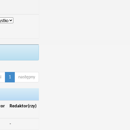
i
1
następny
tor
Redaktor(rzy)
-