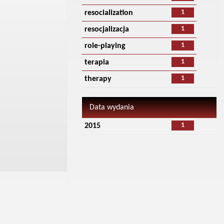
1
resocialization
1
resocjalizacja
1
role-playing
1
terapia
1
therapy
Data wydania
1
2015