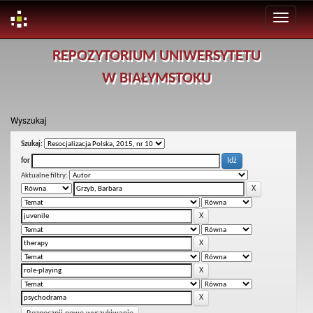
Skip
REPOZYTORIUM UNIWERSYTETU
navigation
W BIAŁYMSTOKU
Wyszukaj
Szukaj:
for
Aktualne filtry: