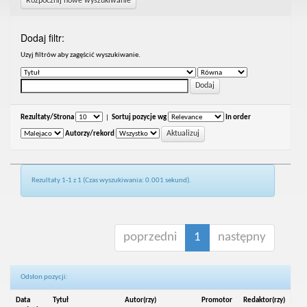
Rozpocznij nowe wyszukiwanie
Dodaj filtr:
Uzyj filtrów aby zagęścić wyszukiwanie.
Rezultaty/Strona
|
Sortuj pozycje wg
In order
Autorzy/rekord
Rezultaty 1-1 z 1 (Czas wyszukiwania: 0.001 sekund).
poprzedni
1
następny
Odsłon pozycji:
Data
Tytuł
Autor(rzy)
Promotor
Redaktor(rzy)