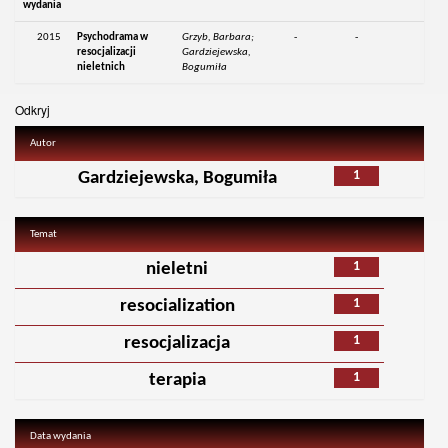
wydania
2015
Psychodrama w
Grzyb, Barbara;
-
-
resocjalizacji
Gardziejewska,
nieletnich
Bogumiła
Odkryj
Autor
1
Gardziejewska, Bogumiła
Temat
1
nieletni
1
resocialization
1
resocjalizacja
1
terapia
Data wydania