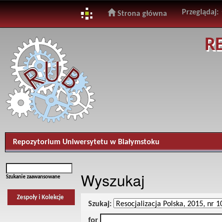
Przeglądaj:
Strona główna
Skip
R
navigation
Repozytorium Uniwersytetu w Białymstoku
Wyszukaj
Szukanie zaawansowane
Zespoły i Kolekcje
Szukaj:
for