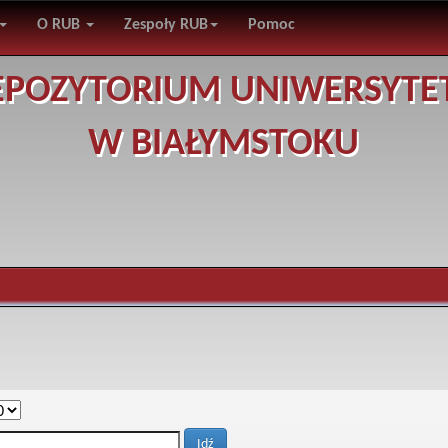
O RUB
Zespoły RUB
Pomoc
EPOZYTORIUM UNIWERSYTE
W BIAŁYMSTOKU