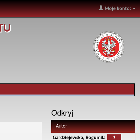
Moje konto:
TU
Odkryj
Autor
1
Gardziejewska, Bogumiła