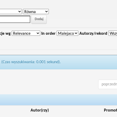
cje wg
In order
Autorzy/rekord
1 (Czas wyszukiwania: 0.001 sekund).
poprzedn
Autor(rzy)
Promo