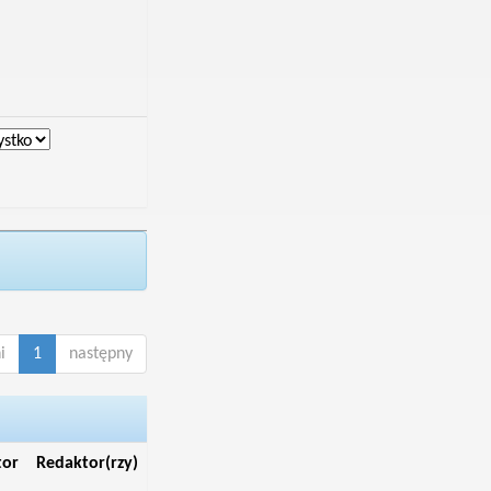
i
1
następny
tor
Redaktor(rzy)