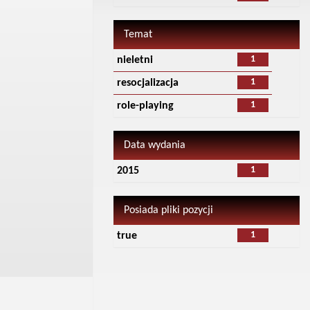
Temat
1
nieletni
1
resocjalizacja
1
role-playing
Data wydania
1
2015
Posiada pliki pozycji
1
true