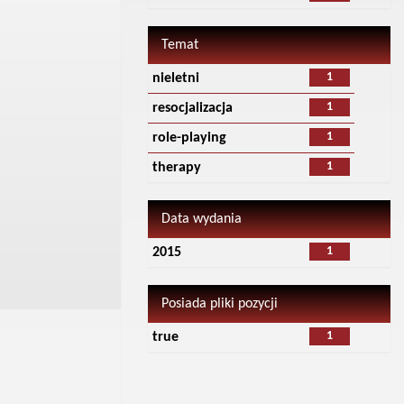
Temat
1
nieletni
1
resocjalizacja
1
role-playing
1
therapy
Data wydania
1
2015
Posiada pliki pozycji
1
true