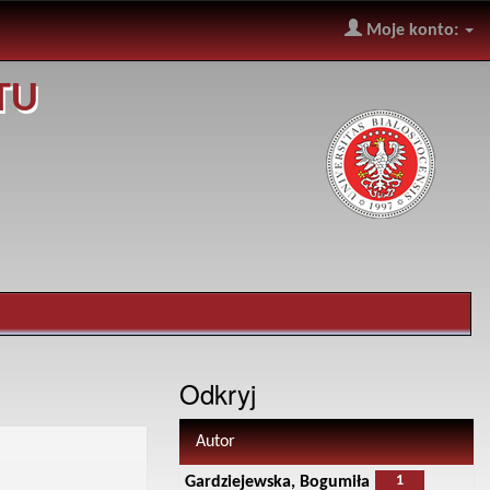
Moje konto:
TU
Odkryj
Autor
1
Gardziejewska, Bogumiła