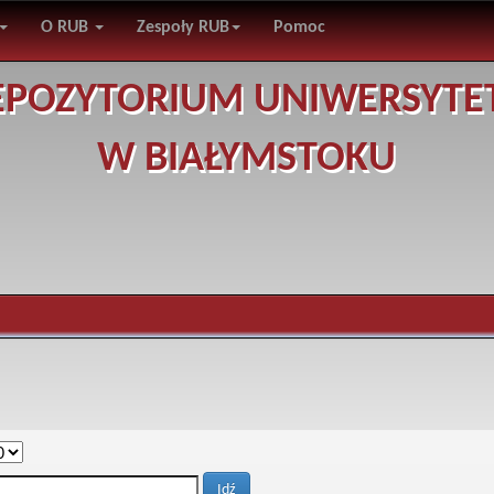
O RUB
Zespoły RUB
Pomoc
EPOZYTORIUM UNIWERSYTE
W BIAŁYMSTOKU