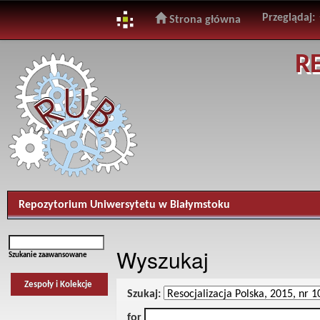
Przeglądaj:
Strona główna
Skip
R
navigation
Repozytorium Uniwersytetu w Białymstoku
Wyszukaj
Szukanie zaawansowane
Zespoły i Kolekcje
Szukaj:
for