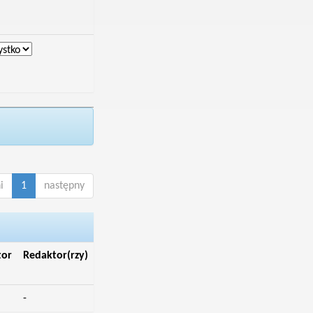
i
1
następny
tor
Redaktor(rzy)
-