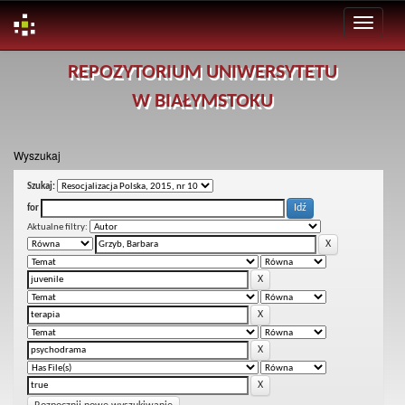
Skip
REPOZYTORIUM UNIWERSYTETU
navigation
W BIAŁYMSTOKU
Wyszukaj
Szukaj:
for
Aktualne filtry: