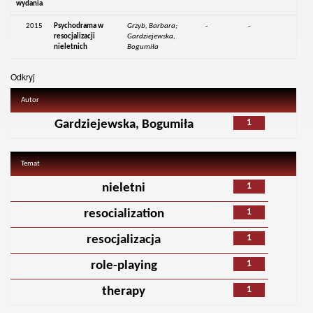
wydania
2015
Psychodrama w
Grzyb, Barbara;
-
-
resocjalizacji
Gardziejewska,
nieletnich
Bogumiła
Odkryj
Autor
1
Gardziejewska, Bogumiła
Temat
1
nieletni
1
resocialization
1
resocjalizacja
1
role-playing
1
therapy