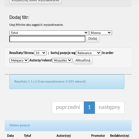
Rozpocznij nowe wyszukiwanie
Dodaj filtr:
Uzyj filtrów aby zagęścić wyszukiwanie.
Rezultaty/Strona
|
Sortuj pozycje wg
In order
Autorzy/rekord
Rezultaty 1-1 z 1 (Czas wyszukiwania: 0.002 sekund).
poprzedni
1
następny
Odsłon pozycji:
Data
Tytuł
Autor(rzy)
Promotor
Redaktor(rzy)