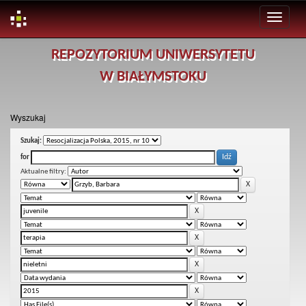
Skip
REPOZYTORIUM UNIWERSYTETU
navigation
W BIAŁYMSTOKU
Wyszukaj
Szukaj:
for
Aktualne filtry: