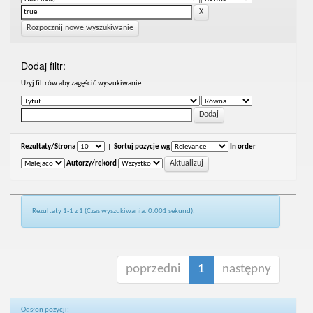
Rozpocznij nowe wyszukiwanie
Dodaj filtr:
Uzyj filtrów aby zagęścić wyszukiwanie.
Rezultaty/Strona
|
Sortuj pozycje wg
In order
Autorzy/rekord
Rezultaty 1-1 z 1 (Czas wyszukiwania: 0.001 sekund).
poprzedni
1
następny
Odsłon pozycji: