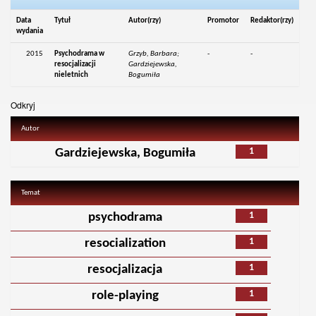
Data
Tytuł
Autor(rzy)
Promotor
Redaktor(rzy)
wydania
2015
Psychodrama w
Grzyb, Barbara;
-
-
resocjalizacji
Gardziejewska,
nieletnich
Bogumiła
Odkryj
Autor
1
Gardziejewska, Bogumiła
Temat
1
psychodrama
1
resocialization
1
resocjalizacja
1
role-playing