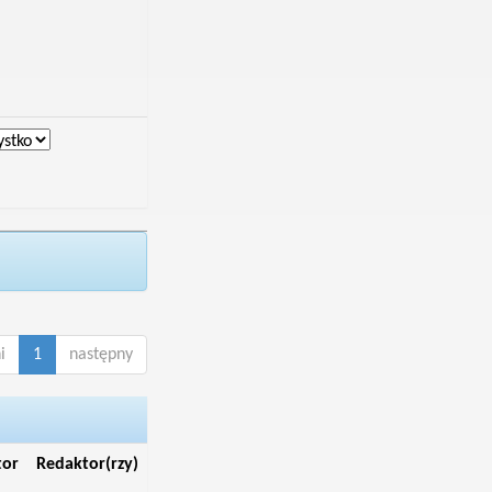
i
1
następny
tor
Redaktor(rzy)