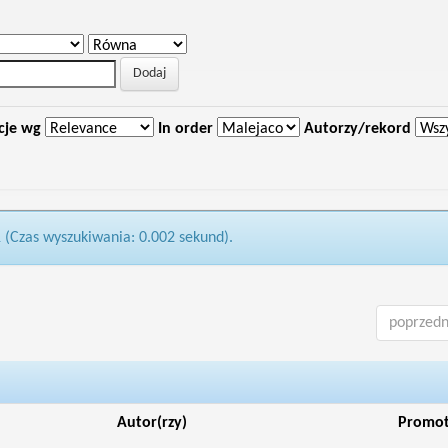
cje wg
In order
Autorzy/rekord
1 (Czas wyszukiwania: 0.002 sekund).
poprzedn
Autor(rzy)
Promo