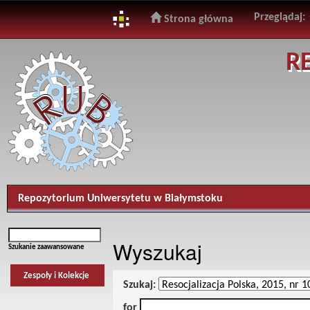
Przeglądaj:
Strona główna
Skip
R
navigation
Repozytorium Uniwersytetu w Białymstoku
Wyszukaj
Szukanie zaawansowane
Zespoły i Kolekcje
Szukaj:
for