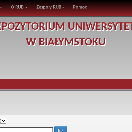
O RUB
Zespoły RUB
Pomoc
EPOZYTORIUM UNIWERSYTE
W BIAŁYMSTOKU