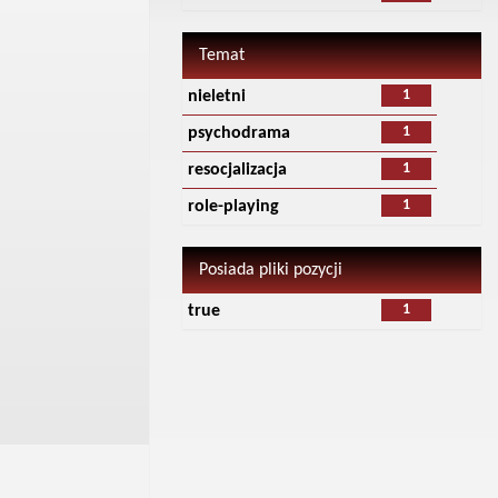
Temat
1
nieletni
1
psychodrama
1
resocjalizacja
1
role-playing
Posiada pliki pozycji
1
true