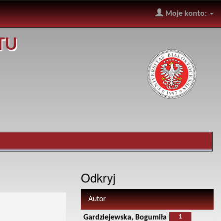
Moje konto:
TU
Odkryj
Autor
1
Gardziejewska, Bogumiła