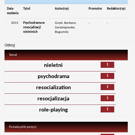
Data
Tytuł
Autor(rzy)
Promotor
Redaktor(rzy)
wydania
2015
Psychodrama w
Grzyb, Barbara;
-
-
resocjalizacji
Gardziejewska,
nieletnich
Bogumiła
Odkryj
Temat
1
nieletni
1
psychodrama
1
resocialization
1
resocjalizacja
1
role-playing
Posiada pliki pozycji