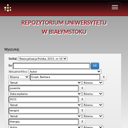
Skip
REPOZYTORIUM UNIWERSYTETU
navigation
W BIAŁYMSTOKU
Wyszukaj
Szukaj:
for
Aktualne filtry: