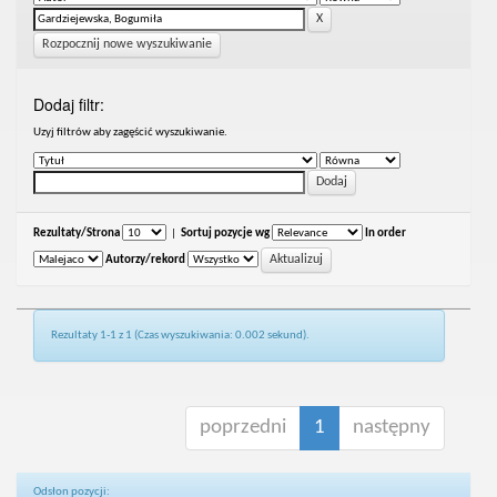
Rozpocznij nowe wyszukiwanie
Dodaj filtr:
Uzyj filtrów aby zagęścić wyszukiwanie.
Rezultaty/Strona
|
Sortuj pozycje wg
In order
Autorzy/rekord
Rezultaty 1-1 z 1 (Czas wyszukiwania: 0.002 sekund).
poprzedni
1
następny
Odsłon pozycji: