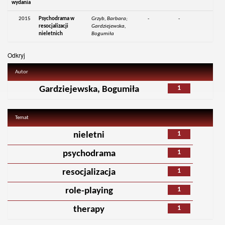
wydania
2015
Psychodrama w
Grzyb, Barbara;
-
-
resocjalizacji
Gardziejewska,
nieletnich
Bogumiła
Odkryj
Autor
1
Gardziejewska, Bogumiła
Temat
1
nieletni
1
psychodrama
1
resocjalizacja
1
role-playing
1
therapy