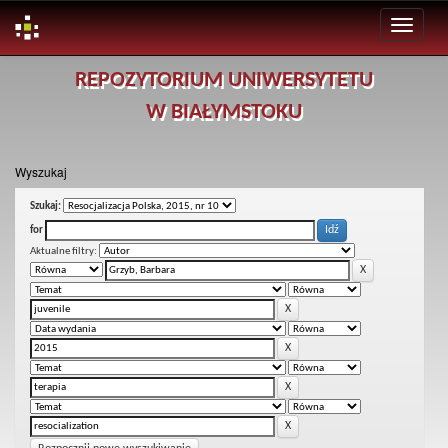
Skip
REPOZYTORIUM UNIWERSYTETU
navigation
W BIAŁYMSTOKU
Wyszukaj
Szukaj:
for
Aktualne filtry: