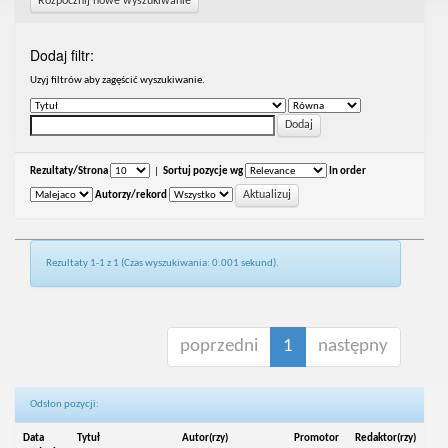
Rozpocznij nowe wyszukiwanie
Dodaj filtr:
Uzyj filtrów aby zagęścić wyszukiwanie.
Rezultaty/Strona
|
Sortuj pozycje wg
In order
Autorzy/rekord
Rezultaty 1-1 z 1 (Czas wyszukiwania: 0.001 sekund).
poprzedni
1
następny
Odsłon pozycji:
Data
Tytuł
Autor(rzy)
Promotor
Redaktor(rzy)