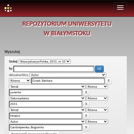
Skip
REPOZYTORIUM UNIWERSYTETU
navigation
W BIAŁYMSTOKU
Wyszukaj
Szukaj:
for
Aktualne filtry: