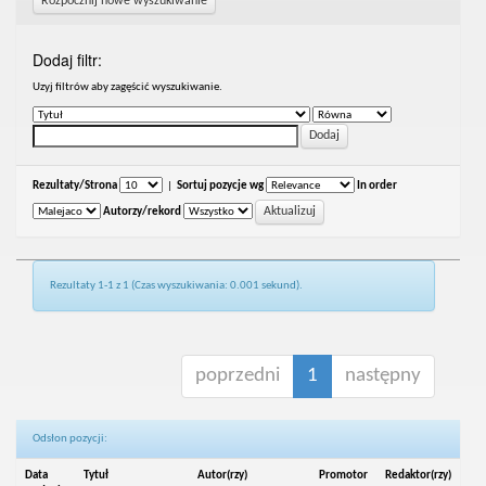
Rozpocznij nowe wyszukiwanie
Dodaj filtr:
Uzyj filtrów aby zagęścić wyszukiwanie.
Rezultaty/Strona
|
Sortuj pozycje wg
In order
Autorzy/rekord
Rezultaty 1-1 z 1 (Czas wyszukiwania: 0.001 sekund).
poprzedni
1
następny
Odsłon pozycji:
Data
Tytuł
Autor(rzy)
Promotor
Redaktor(rzy)