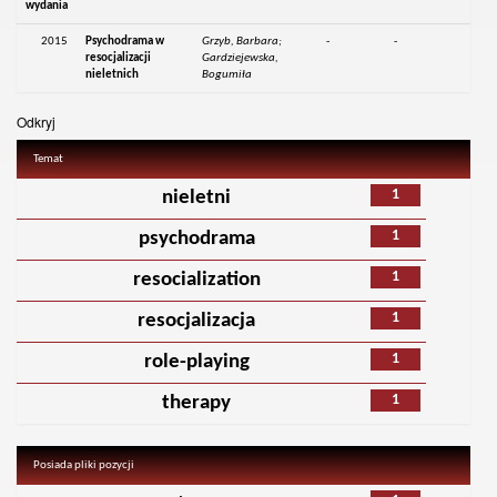
wydania
2015
Psychodrama w
Grzyb, Barbara;
-
-
resocjalizacji
Gardziejewska,
nieletnich
Bogumiła
Odkryj
Temat
1
nieletni
1
psychodrama
1
resocialization
1
resocjalizacja
1
role-playing
1
therapy
Posiada pliki pozycji