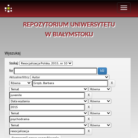
Skip
REPOZYTORIUM UNIWERSYTETU
navigation
W BIAŁYMSTOKU
Wyszukaj
Szukaj:
for
Aktualne filtry: