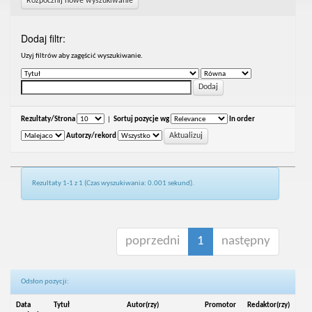
Rozpocznij nowe wyszukiwanie
Dodaj filtr:
Uzyj filtrów aby zagęścić wyszukiwanie.
Rezultaty/Strona
|
Sortuj pozycje wg
In order
Autorzy/rekord
Rezultaty 1-1 z 1 (Czas wyszukiwania: 0.001 sekund).
poprzedni
1
następny
Odsłon pozycji:
Data
Tytuł
Autor(rzy)
Promotor
Redaktor(rzy)