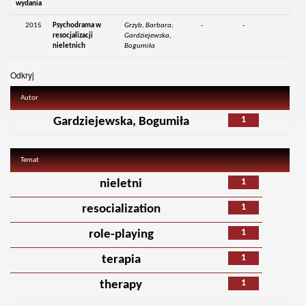
wydania
2015
Psychodrama w
Grzyb, Barbara;
-
-
resocjalizacji
Gardziejewska,
nieletnich
Bogumiła
Odkryj
Autor
1
Gardziejewska, Bogumiła
Temat
1
nieletni
1
resocialization
1
role-playing
1
terapia
1
therapy